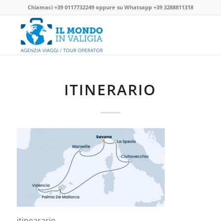
Chiamaci
+39 0117732249
oppure su
Whatsapp +39 3288811318
ITINERARIO
itinearario