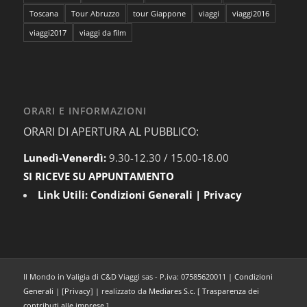
Toscana
Tour Abruzzo
tour Giappone
viaggi
viaggi2016
viaggi2017
viaggi da film
ORARI E INFORMAZIONI
ORARI DI APERTURA AL PUBBLICO:
Lunedì-Venerdì:
9.30-12.30 / 15.00-18.00
SI RICEVE SU APPUNTAMENTO
Link Utili:
Condizioni Generali
|
Privacy
Il Mondo in Valigia di C&D Viaggi sas - P.iva: 07585620011 |
Condizioni
Generali
| [
Privacy
] | realizzato da
Mediares S.c.
[
Trasparenza dei
contributi alle imprese
]