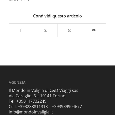
Condividi questo articolo
AGENZIA
Il Mondo in Valigia di C&D Viaggi sas
Via Caraglio, 6 – 10141 Torino
Tel. +390117732249
Cell. +393288811318 – +393939904677
info@mondoinvaligia.it