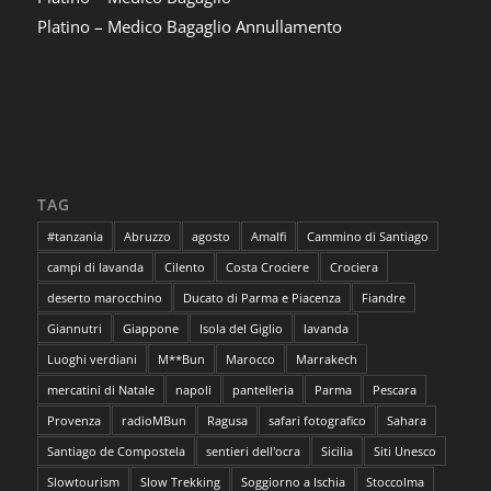
Platino – Medico Bagaglio Annullamento
TAG
#tanzania
Abruzzo
agosto
Amalfi
Cammino di Santiago
campi di lavanda
Cilento
Costa Crociere
Crociera
deserto marocchino
Ducato di Parma e Piacenza
Fiandre
Giannutri
Giappone
Isola del Giglio
lavanda
Luoghi verdiani
M**Bun
Marocco
Marrakech
mercatini di Natale
napoli
pantelleria
Parma
Pescara
Provenza
radioMBun
Ragusa
safari fotografico
Sahara
Santiago de Compostela
sentieri dell'ocra
Sicilia
Siti Unesco
Slowtourism
Slow Trekking
Soggiorno a Ischia
Stoccolma