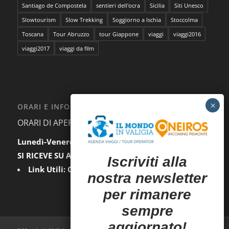
Santiago de Compostela
sentieri dell'ocra
Sicilia
Siti Unesco
Slowtourism
Slow Trekking
Soggiorno a Ischia
Stoccolma
Toscana
Tour Abruzzo
tour Giappone
viaggi
viaggi2016
viaggi2017
viaggi da film
ORARI E INFORMAZIONI
ORARI DI APERTURA AL PUBBLICO:
Lunedì-Venerdì:
9.30-12.30 / 15.00-18.00
SI RICEVE SU APPUNTAMENTO
I
scriviti alla
Link Utili:
Condizioni Generali
|
Privacy
nostra newsletter
per rimanere
sempre
aggiornato!