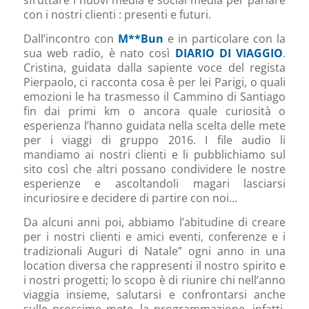
sfruttare i nuovi media e social media per parlare
con i nostri clienti : presenti e futuri.
Dall’incontro con
M**Bun
e in particolare con la
sua web radio, è nato così
DIARIO DI VIAGGIO
.
Cristina, guidata dalla sapiente voce del regista
Pierpaolo, ci racconta cosa è per lei Parigi, o quali
emozioni le ha trasmesso il Cammino di Santiago
fin dai primi km o ancora quale curiosità o
esperienza l’hanno guidata nella scelta delle mete
per i viaggi di gruppo 2016. I file audio li
mandiamo ai nostri clienti e li pubblichiamo sul
sito così che altri possano condividere le nostre
esperienze e ascoltandoli magari lasciarsi
incuriosire e decidere di partire con noi…
Da alcuni anni poi, abbiamo l’abitudine di creare
per i nostri clienti e amici eventi, conferenze e i
tradizionali Auguri di Natale” ogni anno in una
location diversa che rappresenti il nostro spirito e
i nostri progetti; lo scopo è di riunire chi nell’anno
viaggia insieme, salutarsi e confrontarsi anche
sulle prossime mete, la programmazione, infatti,