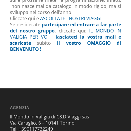
non nasce mai da catalogo in modo rigido, ma si
sviluppa nel corso dell’anno.
Cliccate qui e
ASCOLTATE I NOSTRI VIAGGI!
Se desiderate
partecipare ed entrare a far parte
del nostro gruppo
, cliccate qui:
IL MONDO IN
VALIGIA PER VOI
,
lasciateci la vostra mail e
scaricate
subito
il vostro OMAGGIO di
BENVENUTO !
AGENZIA
Il Mondo in Valigia di C&D Viaggi sas
Via Caraglio, 6 – 10141 Torino
Tel. +390117732249