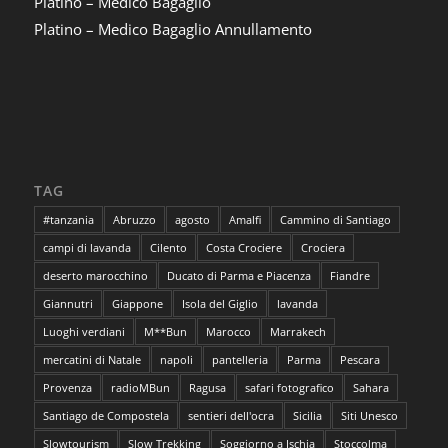
Platino – Medico Bagaglio
Platino – Medico Bagaglio Annullamento
TAG
#tanzania
Abruzzo
agosto
Amalfi
Cammino di Santiago
campi di lavanda
Cilento
Costa Crociere
Crociera
deserto marocchino
Ducato di Parma e Piacenza
Fiandre
Giannutri
Giappone
Isola del Giglio
lavanda
Luoghi verdiani
M**Bun
Marocco
Marrakech
mercatini di Natale
napoli
pantelleria
Parma
Pescara
Provenza
radioMBun
Ragusa
safari fotografico
Sahara
Santiago de Compostela
sentieri dell'ocra
Sicilia
Siti Unesco
Slowtourism
Slow Trekking
Soggiorno a Ischia
Stoccolma