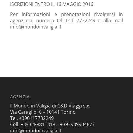
ISCRIZIONI ENTRO IL 16 MAGGIO 2016
Per informazioni e prenotazioni rivolgersi in
agenzia al numero tel. 011 7732249 o alla mail
info@mondoinvaligia.it
AGENZIA
Il Mondo in Valigia di C&D Viaggi sas
Via Caraglio, 6 – 10141 Torino
Tel. +390117732249
Cell. +393288811318 – +393939904677
info@mondoinvaligia.it