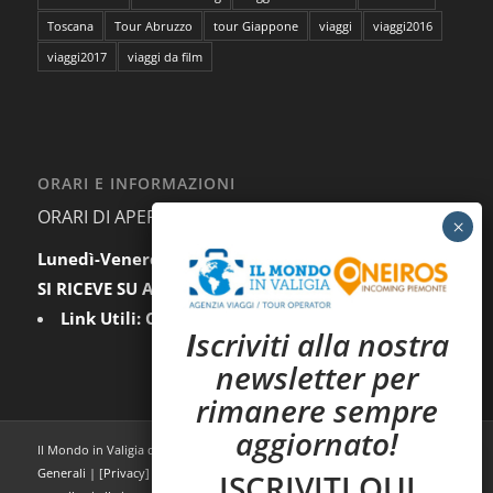
Toscana
Tour Abruzzo
tour Giappone
viaggi
viaggi2016
viaggi2017
viaggi da film
ORARI E INFORMAZIONI
ORARI DI APERTURA AL PUBBLICO:
Lunedì-Venerdì:
9.30-12.30 / 15.00-18.00
SI RICEVE SU APPUNTAMENTO
Link Utili:
Condizioni Generali
|
Privacy
I
scriviti alla nostra
newsletter per
rimanere sempre
aggiornato!
Il Mondo in Valigia di C&D Viaggi sas - P.iva: 07585620011 |
Condizioni
Generali
| [
Privacy
] | realizzato da
Mediares S.c.
[
Trasparenza dei
ISCRIVITI QUI