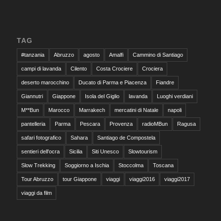
TAG
#tanzania
Abruzzo
agosto
Amalfi
Cammino di Santiago
campi di lavanda
Cilento
Costa Crociere
Crociera
deserto marocchino
Ducato di Parma e Piacenza
Fiandre
Giannutri
Giappone
Isola del Giglio
lavanda
Luoghi verdiani
M**Bun
Marocco
Marrakech
mercatini di Natale
napoli
pantelleria
Parma
Pescara
Provenza
radioMBun
Ragusa
safari fotografico
Sahara
Santiago de Compostela
sentieri dell'ocra
Sicilia
Siti Unesco
Slowtourism
Slow Trekking
Soggiorno a Ischia
Stoccolma
Toscana
Tour Abruzzo
tour Giappone
viaggi
viaggi2016
viaggi2017
viaggi da film