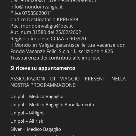
Cell. +393288811318 – +393939904677
info@mondoinvaligia.it
P.Iva 07585620011
Codice Destinatario KRRH6B9
Pec: mondoinvaligia@pec.it
Aut. num 31580 del 25/02/2002
Registro imprese CCIAA n.903970
Il Mondo in Valigia garantisce le tue vacanze con
Fondo Vacanze Felici S.c.a.r.l. Iscrizione n.825
Trasparenza dei contributi alle imprese
Si riceve su appuntamento
ASSICURAZIONI DI VIAGGIO PRESENTI NELLA
NOSTRA PROGRAMMAZIONE:
Unipol – Medico Bagaglio
Unipol – Medico Bagaglio Annullamento
Unipol – i4flight
Unipol – All risk
Silver – Medico Bagaglio