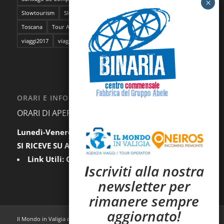
Slowtourism
Slow Trekking
Soggiorno a Ischia
Stoccolma
Toscana
Tour Abruzzo
tour Giappone
viaggi
viaggi2016
viaggi2017
viaggi da film
ORARI E INFORMAZIONI
ORARI DI APERTURA AL PUBBLICO:
Lunedì-Venerdì:
9.30-12.30 / 15.00-18.00
SI RICEVE SU APPUNTAMENTO
Link Utili:
Condizioni Generali
|
Privacy
I
scriviti alla nostra
newsletter per
rimanere sempre
aggiornato!
Il Mondo in Valigia di C&D Viaggi sas - P.iva: 07585620011 |
Condizioni