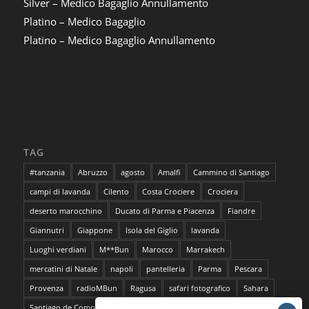
Silver – Medico Bagaglio Annullamento
Platino – Medico Bagaglio
Platino – Medico Bagaglio Annullamento
TAG
#tanzania
Abruzzo
agosto
Amalfi
Cammino di Santiago
campi di lavanda
Cilento
Costa Crociere
Crociera
deserto marocchino
Ducato di Parma e Piacenza
Fiandre
Giannutri
Giappone
Isola del Giglio
lavanda
Luoghi verdiani
M**Bun
Marocco
Marrakech
mercatini di Natale
napoli
pantelleria
Parma
Pescara
Provenza
radioMBun
Ragusa
safari fotografico
Sahara
Santiago de Compostela
sentieri dell'ocra
Sicilia
Siti Unesco