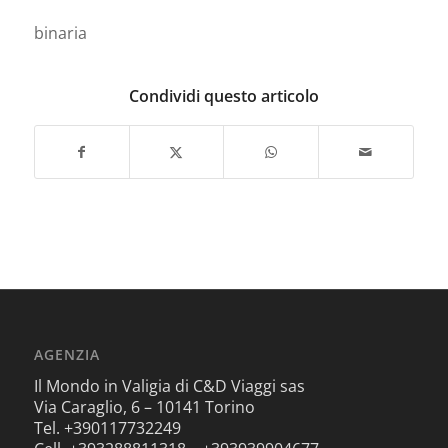
binaria
Condividi questo articolo
AGENZIA
Il Mondo in Valigia di C&D Viaggi sas
Via Caraglio, 6 – 10141 Torino
Tel. +390117732249