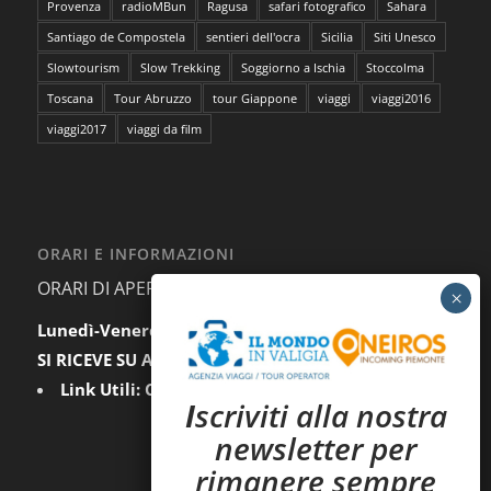
Provenza
radioMBun
Ragusa
safari fotografico
Sahara
Santiago de Compostela
sentieri dell'ocra
Sicilia
Siti Unesco
Slowtourism
Slow Trekking
Soggiorno a Ischia
Stoccolma
Toscana
Tour Abruzzo
tour Giappone
viaggi
viaggi2016
viaggi2017
viaggi da film
ORARI E INFORMAZIONI
ORARI DI APERTURA AL PUBBLICO:
Lunedì-Venerdì:
9.30-12.30 / 15.00-18.00
SI RICEVE SU APPUNTAMENTO
Link Utili:
Condizioni Generali
|
Privacy
I
scriviti alla nostra
newsletter per
rimanere sempre