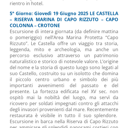
rientro in hotel.
5° Giorno: Giovedì 19 Giugno 2025 LE CASTELLA
– RISERVA MARINA DI CAPO RIZZUTO – CAPO
COLONNA – CROTONE
Escursione di intera giornata (da definire mattina
o pomeriggio) nell’Area Marina Protetta “Capo
Rizzuto”. Le Castella offre un viaggio tra storia,
leggenda, mito e archeologia, ma anche un
percorso esclusivo attraverso un patrimonio
naturalistico e storico di notevole valore. L’origine
del nome e la storia di questo luogo sono legati al
suo Castello, costruito su un isolotto che domina
il piccolo centro urbano e simbolo dei più
importanti avvenimenti del passato e del
presente. La fortezza edificata nel XV sec. non
ospitò mai la nobiltà del luogo, ma servì da
ricovero per soldati impegnati contro gli attacchi
degli invasori provenienti dal mare. Recentemente
restaurata è visibile in tutto il suo splendore.
Escursione in barca nella Riserva di Capo Rizzuto
per ammirare gli splendidi panorami costieri con