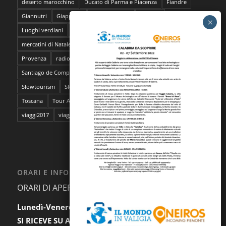
deserto marocchino
Ducato di Parma e Piacenza
Fiandre
Giannutri
Giappone
Isola del Giglio
lavanda
Luoghi verdiani
M**Bun
Marocco
Marrakech
mercatini di Natale
napoli
pantelleria
Parma
Pescara
Provenza
radioMBun
Ragusa
safari fotografico
Sahara
Santiago de Compostela
sentieri dell'ocra
Sicilia
Siti Unesco
Slowtourism
Slow Trekking
Soggiorno a Ischia
Stoccolma
Toscana
Tour Abruzzo
tour Giappone
viaggi
viaggi2016
viaggi2017
viaggi da film
ORARI E INFORMAZIONI
ORARI DI APERTURA AL PUBBLICO:
Lunedì-Venerdì:
9.30-12.30 / 15.00-18.00
SI RICEVE SU APPUNTAMENTO