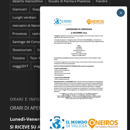
deserto marocchino
Ducato di Parma e Piacenza
Fiandre
Giannutri
Giappone
Isola del Giglio
lavanda
Luoghi verdiani
M**Bun
Marocco
Marrakech
mercatini di Natale
napoli
pantelleria
Parma
Pescara
Provenza
radioMBun
Ragusa
safari fotografico
Sahara
Santiago de Compostela
sentieri dell'ocra
Sicilia
Siti Unesco
Slowtourism
Slow Trekking
Soggiorno a Ischia
Stoccolma
Toscana
Tour Abruzzo
tour Giappone
viaggi
viaggi2016
viaggi2017
viaggi da film
ORARI E INFORMAZIONI
ORARI DI APERTURA AL PUBBLICO:
Lunedì-Venerdì:
9.30-12.30 / 15.00-18.00
SI RICEVE SU APPUNTAMENTO