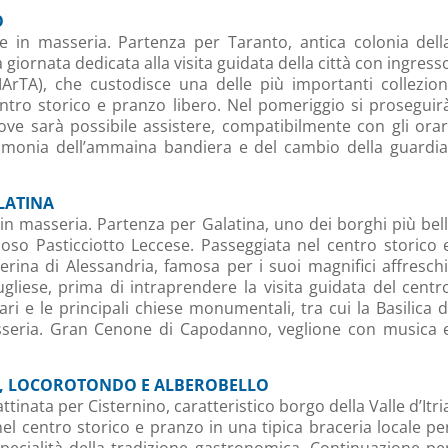
O
 in masseria. Partenza per Taranto, antica colonia dell
a giornata dedicata alla visita guidata della città con ingress
rTA), che custodisce una delle più importanti collezion
centro storico e pranzo libero. Nel pomeriggio si proseguir
ove sarà possibile assistere, compatibilmente con gli orar
cerimonia dell’ammaina bandiera e del cambio della guardia
ALATINA
n masseria. Partenza per Galatina, uno dei borghi più bell
moso Pasticciotto Leccese. Passeggiata nel centro storico 
terina di Alessandria, famosa per i suoi magnifici affreschi
gliese, prima di intraprendere la visita guidata del centr
ari e le principali chiese monumentali, tra cui la Basilica d
sseria. Gran Cenone di Capodanno, veglione con musica 
INO, LOCOROTONDO E ALBEROBELLO
nata per Cisternino, caratteristico borgo della Valle d’Itri
a nel centro storico e pranzo in una tipica braceria locale pe
specialità della tradizione gastronomica. Continuazione pe