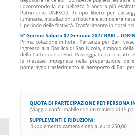
Locorotondo la cui bellezza è ancora più esaltata
Patrimonio UNESCO. Tempo libero per passeggiare 
luminarie, installazioni artistiche e atmosfere na
il periodo delle festività. Trasferimento in hotel n
5° Giorno: Sabato 02 Gennaio 2027 BARI – TORI
Prima colazione in hotel. Partenza per Bari, viva
ingresso alla Basilica di San Nicola, simbolo dell
della Cattedrale di Bari. Passeggiata tra i caratteri
le massaie impegnate nella preparazione delle t
pomeriggio trasferimento all’aeroporto di Bari per 
QUOTA DI PARTECIPAZIONE PER PERSONA I
(Viaggio confermabile con un minimo di 15 par
SUPPLEMENTI E RIDUZIONI:
Supplemento camera singola: euro 250,00
BRESCIA: LA MOSTRA A
PALAZZO