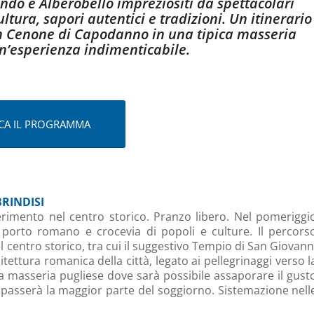
ondo e Alberobello impreziositi da spettacolari
ultura, sapori autentici e tradizioni. Un itinerario
an Cenone di Capodanno in una tipica masseria
un’esperienza indimenticabile.
ICA IL PROGRAMMA
BRINDISI
ferimento nel centro storico. Pranzo libero. Nel pomeriggi
co porto romano e crocevia di popoli e culture. Il percors
centro storico, tra cui il suggestivo Tempio di San Giovann
tettura romanica della città, legato ai pellegrinaggi verso l
ca masseria pugliese dove sarà possibile assaporare il gust
si passerà la maggior parte del soggiorno. Sistemazione nell