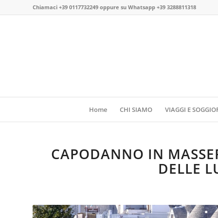
Chiamaci
+39 0117732249
oppure su
Whatsapp +39 3288811318
Home
CHI SIAMO
VIAGGI E SOGGIO
CAPODANNO IN MASSER
DELLE L