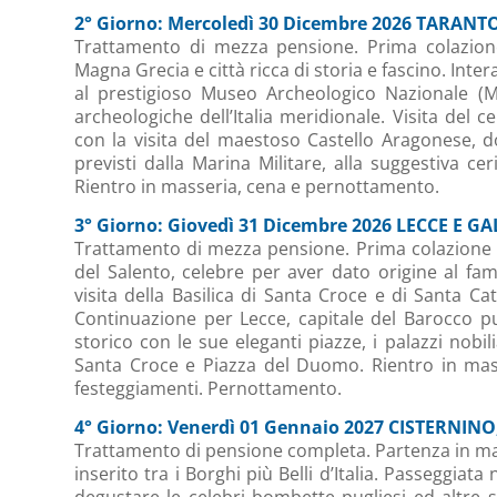
2° Giorno: Mercoledì 30 Dicembre 2026 TARANT
Trattamento di mezza pensione. Prima colazione
Magna Grecia e città ricca di storia e fascino. Inter
al prestigioso Museo Archeologico Nazionale (MA
archeologiche dell’Italia meridionale. Visita del 
con la visita del maestoso Castello Aragonese, d
previsti dalla Marina Militare, alla suggestiva 
Rientro in masseria, cena e pernottamento.
3° Giorno: Giovedì 31 Dicembre 2026 LECCE E G
Trattamento di mezza pensione. Prima colazione i
del Salento, celebre per aver dato origine al fa
visita della Basilica di Santa Croce e di Santa Ca
Continuazione per Lecce, capitale del Barocco pu
storico con le sue eleganti piazze, i palazzi nobili
Santa Croce e Piazza del Duomo. Rientro in ma
festeggiamenti. Pernottamento.
4° Giorno: Venerdì 01 Gennaio 2027 CISTERN
Trattamento di pensione completa. Partenza in matti
inserito tra i Borghi più Belli d’Italia. Passeggiat
degustare le celebri bombette pugliesi ed altre 