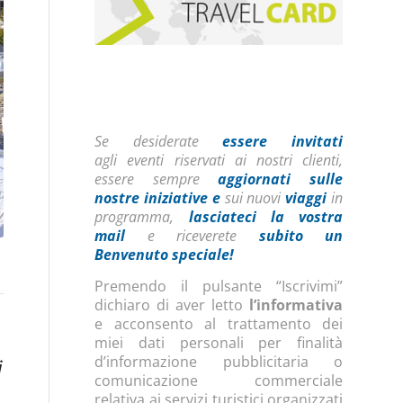
Se desiderate
essere invitati
agli eventi riservati ai nostri clienti,
essere sempre
aggiornati sulle
nostre iniziative
e
sui nuovi
viaggi
in
programma,
lasciateci la vostra
mail
e riceverete
subito un
Benvenuto speciale!
Premendo il pulsante “Iscrivimi”
dichiaro di aver letto
l’informativa
e acconsento al trattamento dei
miei dati personali per finalità
d’informazione pubblicitaria o
i
comunicazione commerciale
relativa ai servizi turistici organizzati