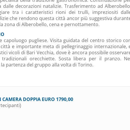
 dalle decorazioni natalizie. Trasferimento ad Alberobello
tra i caratteristici rioni dei trulli, impreziositi dall
talizie che rendono questa città ancor più suggestiva durant
ella zona di Alberobello, cena e pernottamento.
NO
ce capoluogo pugliese. Visita guidata del centro storico co
a città e importante meta di pellegrinaggio internazionale, 
stici vicoli di Bari Vecchia, dove è ancora possibile osservar
radizionali orecchiette. Sosta libera per il pranzo. Ne
la partenza del gruppo alla volta di Torino.
N CAMERA DOPPIA EURO 1790,00
tecipanti)