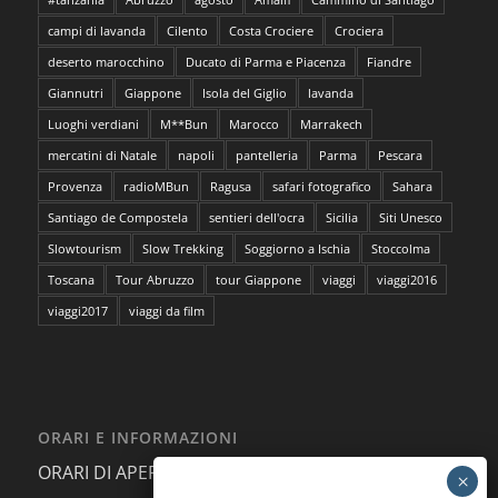
campi di lavanda
Cilento
Costa Crociere
Crociera
deserto marocchino
Ducato di Parma e Piacenza
Fiandre
Giannutri
Giappone
Isola del Giglio
lavanda
Luoghi verdiani
M**Bun
Marocco
Marrakech
mercatini di Natale
napoli
pantelleria
Parma
Pescara
Provenza
radioMBun
Ragusa
safari fotografico
Sahara
Santiago de Compostela
sentieri dell'ocra
Sicilia
Siti Unesco
Slowtourism
Slow Trekking
Soggiorno a Ischia
Stoccolma
Toscana
Tour Abruzzo
tour Giappone
viaggi
viaggi2016
viaggi2017
viaggi da film
ORARI E INFORMAZIONI
ORARI DI APERTURA AL PUBBLICO: