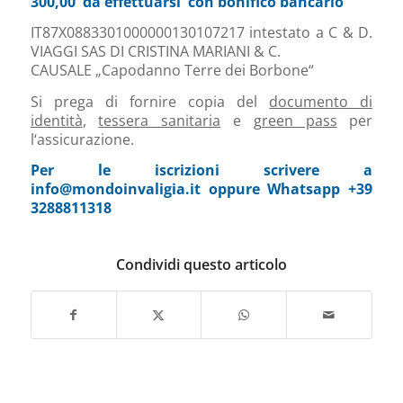
300,00 da effettuarsi con bonifico bancario
IT87X0883301000000130107217 intestato a C & D.
VIAGGI SAS DI CRISTINA MARIANI & C.
CAUSALE „Capodanno Terre dei Borbone“
Si prega di fornire copia del
documento di
identità
,
tessera sanitaria
e g
reen pass
per
l‘assicurazione.
Per le iscrizioni scrivere a
info@mondoinvaligia.it oppure Whatsapp +39
3288811318
Condividi questo articolo