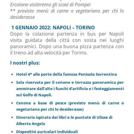
Ercolano visiteremo gli scavi di Pompei
**
previsto menù di carne o vegetariano per chi lo
desiderasse
1 GENNAIO 2022: NAPOLI – TORINO
Dopo la colazione partenza in bus per Napoli
visita guidata della città con sosta nei luoghi
panoramici. Dopo una buona pizza partenza con
il treno ad alta velocità per Torino.
I nostri plus:
Hotel 4* alle porte della famosa Penisola Sorrentina
Sala riservata per il cenone e terrazza panoramica per
ammirare dall’alto i fuochi d’artificio e i festeggiamenti
sul Golfo di Napoli.
Cenone a base di pesce (previsto menù di carne o
vegetariano per chi lo desiderasse)
Itinerario ispirato dai libri e le puntate di Ulisse di
Alberto Angela
Dispositivi auricolari individuali