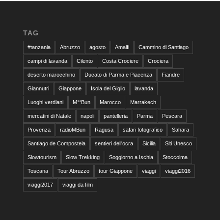
TAG
#tanzania
Abruzzo
agosto
Amalfi
Cammino di Santiago
campi di lavanda
Cilento
Costa Crociere
Crociera
deserto marocchino
Ducato di Parma e Piacenza
Fiandre
Giannutri
Giappone
Isola del Giglio
lavanda
Luoghi verdiani
M**Bun
Marocco
Marrakech
mercatini di Natale
napoli
pantelleria
Parma
Pescara
Provenza
radioMBun
Ragusa
safari fotografico
Sahara
Santiago de Compostela
sentieri dell'ocra
Sicilia
Siti Unesco
Slowtourism
Slow Trekking
Soggiorno a Ischia
Stoccolma
Toscana
Tour Abruzzo
tour Giappone
viaggi
viaggi2016
viaggi2017
viaggi da film