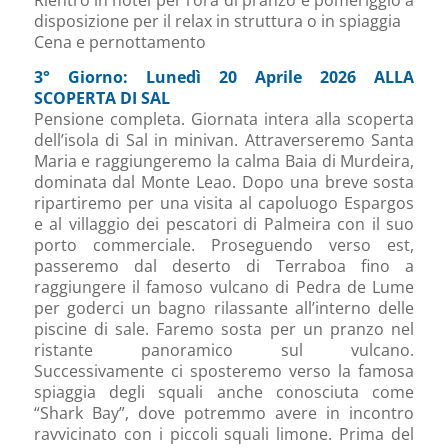
Rientro in hotel per l’ora di pranzo e pomeriggio a
disposizione per il relax in struttura o in spiaggia
Cena e pernottamento
3° Giorno: Lunedì 20 Aprile 2026 ALLA
SCOPERTA DI SAL
Pensione completa. Giornata intera alla scoperta
dell’isola di Sal in minivan. Attraverseremo Santa
Maria e raggiungeremo la calma Baia di Murdeira,
dominata dal Monte Leao. Dopo una breve sosta
ripartiremo per una visita al capoluogo Espargos
e al villaggio dei pescatori di Palmeira con il suo
porto commerciale. Proseguendo verso est,
passeremo dal deserto di Terraboa fino a
raggiungere il famoso vulcano di Pedra de Lume
per goderci un bagno rilassante all’interno delle
piscine di sale. Faremo sosta per un pranzo nel
ristante panoramico sul vulcano.
Successivamente ci sposteremo verso la famosa
spiaggia degli squali anche conosciuta come
“Shark Bay”, dove potremmo avere in incontro
ravvicinato con i piccoli squali limone. Prima del