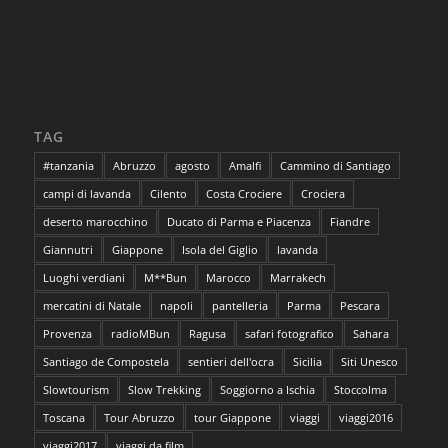
TAG
#tanzania
Abruzzo
agosto
Amalfi
Cammino di Santiago
campi di lavanda
Cilento
Costa Crociere
Crociera
deserto marocchino
Ducato di Parma e Piacenza
Fiandre
Giannutri
Giappone
Isola del Giglio
lavanda
Luoghi verdiani
M**Bun
Marocco
Marrakech
mercatini di Natale
napoli
pantelleria
Parma
Pescara
Provenza
radioMBun
Ragusa
safari fotografico
Sahara
Santiago de Compostela
sentieri dell'ocra
Sicilia
Siti Unesco
Slowtourism
Slow Trekking
Soggiorno a Ischia
Stoccolma
Toscana
Tour Abruzzo
tour Giappone
viaggi
viaggi2016
viaggi2017
viaggi da film