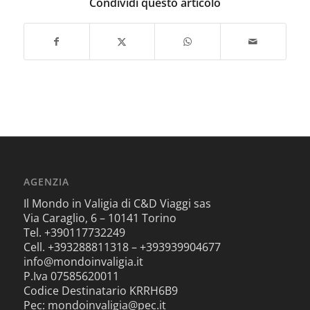
Condividi questo articolo
AGENZIA
Il Mondo in Valigia di C&D Viaggi sas
Via Caraglio, 6 – 10141 Torino
Tel. +390117732249
Cell. +393288811318 – +393939904677
info@mondoinvaligia.it
P.Iva 07585620011
Codice Destinatario KRRH6B9
Pec: mondoinvaligia@pec.it