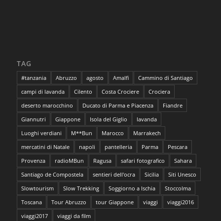
TAG
#tanzania
Abruzzo
agosto
Amalfi
Cammino di Santiago
campi di lavanda
Cilento
Costa Crociere
Crociera
deserto marocchino
Ducato di Parma e Piacenza
Fiandre
Giannutri
Giappone
Isola del Giglio
lavanda
Luoghi verdiani
M**Bun
Marocco
Marrakech
mercatini di Natale
napoli
pantelleria
Parma
Pescara
Provenza
radioMBun
Ragusa
safari fotografico
Sahara
Santiago de Compostela
sentieri dell'ocra
Sicilia
Siti Unesco
Slowtourism
Slow Trekking
Soggiorno a Ischia
Stoccolma
Toscana
Tour Abruzzo
tour Giappone
viaggi
viaggi2016
viaggi2017
viaggi da film