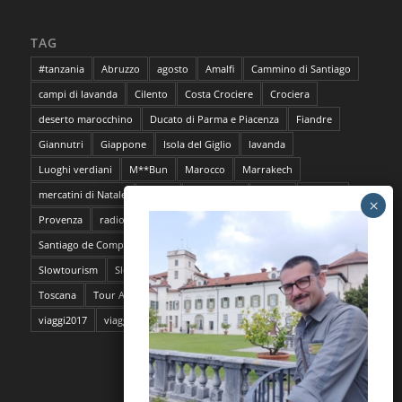
TAG
#tanzania
Abruzzo
agosto
Amalfi
Cammino di Santiago
campi di lavanda
Cilento
Costa Crociere
Crociera
deserto marocchino
Ducato di Parma e Piacenza
Fiandre
Giannutri
Giappone
Isola del Giglio
lavanda
Luoghi verdiani
M**Bun
Marocco
Marrakech
mercatini di Natale
napoli
pantelleria
Parma
Pescara
Provenza
radioMBun
Ragusa
safari fotografico
Sahara
Santiago de Compostela
sentieri dell'ocra
Sicilia
Siti Unesco
Slowtourism
Slow Trekking
Soggiorno a Ischia
Stoccolma
Toscana
Tour Abruzzo
tour Giappone
viaggi
viaggi2016
viaggi2017
viaggi da film