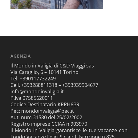
AGENZIA
Il Mondo in Valigia di C&D Viaggi sas
Via Caraglio, 6 – 10141 Torino
Tel. +390117732249
Cell. +393288811318 – +393939904677
info@mondoinvaligia.it
P.Iva 07585620011
Codice Destinatario KRRH6B9
Pec: mondoinvaligia@pec.it
Aut. num 31580 del 25/02/2002
Registro imprese CCIAA n.903970
Il Mondo in Valigia garantisce le tue vacanze con
Fondo Vacanze Felici S.c.a.r.l. Iscrizione n.825