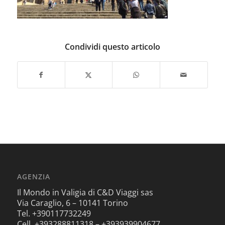
Condividi questo articolo
AGENZIA
Il Mondo in Valigia di C&D Viaggi sas
Via Caraglio, 6 – 10141 Torino
Tel. +390117732249
Cell. +393288811318 – +393939904677