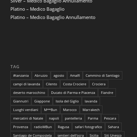
Silver – Medico Bagaglio Annullamento
Platino – Medico Bagaglio
Platino – Medico Bagaglio Annullamento
TAG
#tanzania
Abruzzo
agosto
Amalfi
Cammino di Santiago
campi di lavanda
Cilento
Costa Crociere
Crociera
deserto marocchino
Ducato di Parma e Piacenza
Fiandre
Giannutri
Giappone
Isola del Giglio
lavanda
Luoghi verdiani
M**Bun
Marocco
Marrakech
mercatini di Natale
napoli
pantelleria
Parma
Pescara
Provenza
radioMBun
Ragusa
safari fotografico
Sahara
Santiago de Compostela
sentieri dell'ocra
Sicilia
Siti Unesco