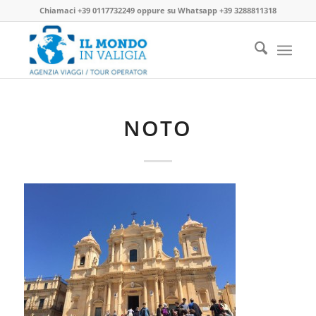
Chiamaci
+39 0117732249
oppure su
Whatsapp +39 3288811318
NOTO