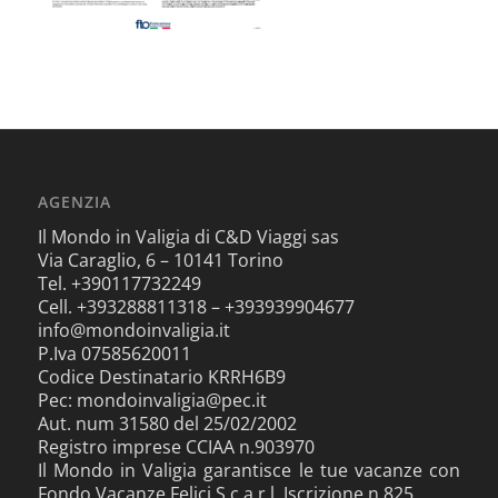
AGENZIA
Il Mondo in Valigia di C&D Viaggi sas
Via Caraglio, 6 – 10141 Torino
Tel. +390117732249
Cell. +393288811318 – +393939904677
info@mondoinvaligia.it
P.Iva 07585620011
Codice Destinatario KRRH6B9
Pec: mondoinvaligia@pec.it
Aut. num 31580 del 25/02/2002
Registro imprese CCIAA n.903970
Il Mondo in Valigia garantisce le tue vacanze con
Fondo Vacanze Felici S.c.a.r.l. Iscrizione n.825