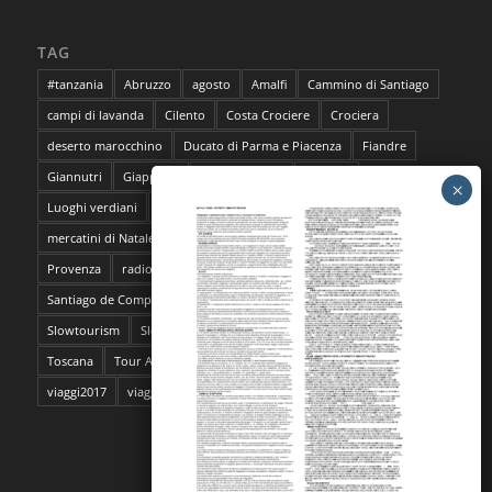
TAG
#tanzania
Abruzzo
agosto
Amalfi
Cammino di Santiago
campi di lavanda
Cilento
Costa Crociere
Crociera
deserto marocchino
Ducato di Parma e Piacenza
Fiandre
Giannutri
Giappone
Isola del Giglio
lavanda
Luoghi verdiani
M**Bun
Marocco
Marrakech
mercatini di Natale
napoli
pantelleria
Parma
Pescara
Provenza
radioMBun
Ragusa
safari fotografico
Sahara
Santiago de Compostela
sentieri dell'ocra
Sicilia
Siti Unesco
Slowtourism
Slow Trekking
Soggiorno a Ischia
Stoccolma
Toscana
Tour Abruzzo
tour Giappone
viaggi
viaggi2016
viaggi2017
viaggi da film