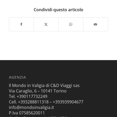
Condividi questo articolo
AGENZIA
Il Mondo in Valigia di C&D Viaggi sas
Via Caraglio, 6 – 10141 Torino
Tel. +390117732249
Cell. +393288811318 – +393939904677
info@mondoinvaligia.it
P.Iva 07585620011