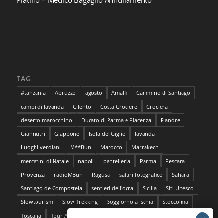
TAG
#tanzania
Abruzzo
agosto
Amalfi
Cammino di Santiago
campi di lavanda
Cilento
Costa Crociere
Crociera
deserto marocchino
Ducato di Parma e Piacenza
Fiandre
Giannutri
Giappone
Isola del Giglio
lavanda
Luoghi verdiani
M**Bun
Marocco
Marrakech
mercatini di Natale
napoli
pantelleria
Parma
Pescara
Provenza
radioMBun
Ragusa
safari fotografico
Sahara
Santiago de Compostela
sentieri dell'ocra
Sicilia
Siti Unesco
Slowtourism
Slow Trekking
Soggiorno a Ischia
Stoccolma
Toscana
Tour Abruzzo
tour Giappone
viaggi
viaggi2016