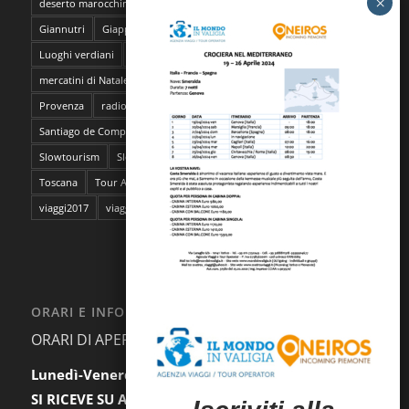
deserto marocchino
Ducato di Parma e Piacenza
Fiandre
Giannutri
Giappone
Isola del Giglio
lavanda
Luoghi verdiani
M**Bun
Marocco
Marrakech
mercatini di Natale
napoli
pantelleria
Parma
Pescara
Provenza
radioMBun
Ragusa
safari fotografico
Sahara
Santiago de Compostela
sentieri dell'ocra
Sicilia
Siti Unesco
Slowtourism
Slow Trekking
Soggiorno a Ischia
Stoccolma
Toscana
Tour Abruzzo
tour Giappone
viaggi
viaggi2016
viaggi2017
viaggi da film
ORARI E INFORMAZIONI
ORARI DI APERTURA AL PUBBLICO:
Lunedì-Venerdì:
9.30-12.30 / 15.00-18.00
SI RICEVE SU APPUNTAMENTO