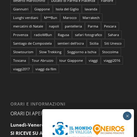
deserto marocchino
Ducato di Parma e Piacenza
Fiandre
Giannutri
Giappone
Isola del Giglio
lavanda
Luoghi verdiani
M**Bun
Marocco
Marrakech
mercatini di Natale
napoli
pantelleria
Parma
Pescara
Provenza
radioMBun
Ragusa
safari fotografico
Sahara
Santiago de Compostela
sentieri dell'ocra
Sicilia
Siti Unesco
Slowtourism
Slow Trekking
Soggiorno a Ischia
Stoccolma
Toscana
Tour Abruzzo
tour Giappone
viaggi
viaggi2016
viaggi2017
viaggi da film
ORARI E INFORMAZIONI
ORARI DI APERTURA AL PUBBLICO:
Lunedì-Venerdì:
9.30-12.30 / 15.00-18.00
SI RICEVE SU APPUNTAMENTO