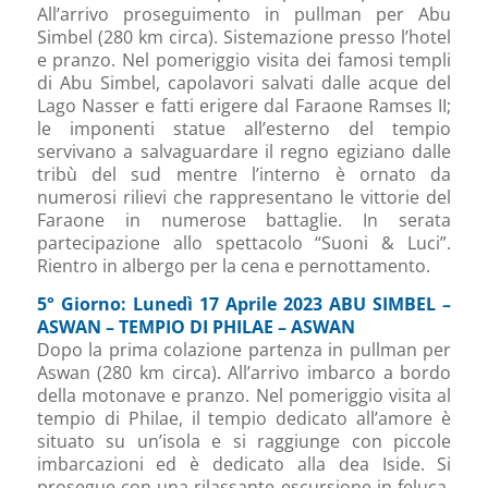
All’arrivo proseguimento in pullman per Abu
Simbel (280 km circa). Sistemazione presso l’hotel
e pranzo. Nel pomeriggio visita dei famosi templi
di Abu Simbel, capolavori salvati dalle acque del
Lago Nasser e fatti erigere dal Faraone Ramses II;
le imponenti statue all’esterno del tempio
servivano a salvaguardare il regno egiziano dalle
tribù del sud mentre l’interno è ornato da
numerosi rilievi che rappresentano le vittorie del
Faraone in numerose battaglie. In serata
partecipazione allo spettacolo “Suoni & Luci”.
Rientro in albergo per la cena e pernottamento.
5° Giorno: Lunedì 17 Aprile 2023 ABU SIMBEL –
ASWAN – TEMPIO DI PHILAE – ASWAN
Dopo la prima colazione partenza in pullman per
Aswan (280 km circa). All’arrivo imbarco a bordo
della motonave e pranzo. Nel pomeriggio visita al
tempio di Philae, il tempio dedicato all’amore è
situato su un’isola e si raggiunge con piccole
imbarcazioni ed è dedicato alla dea Iside. Si
prosegue con una rilassante escursione in feluca,