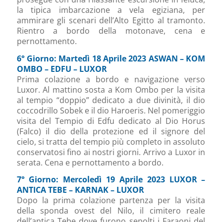
la tipica imbarcazione a vela egiziana, per
ammirare gli scenari dell’Alto Egitto al tramonto.
Rientro a bordo della motonave, cena e
pernottamento.
6° Giorno: Martedì 18 Aprile 2023 ASWAN – KOM
OMBO – EDFU – LUXOR
Prima colazione a bordo e navigazione verso
Luxor. Al mattino sosta a Kom Ombo per la visita
al tempio “doppio” dedicato a due divinità, il dio
coccodrillo Sobek e il dio Haroeris. Nel pomeriggio
visita del Tempio di Edfu dedicato al Dio Horus
(Falco) il dio della protezione ed il signore del
cielo, si tratta del tempio più completo in assoluto
conservatosi fino ai nostri giorni. Arrivo a Luxor in
serata. Cena e pernottamento a bordo.
7° Giorno: Mercoledì 19 Aprile 2023 LUXOR –
ANTICA TEBE – KARNAK – LUXOR
Dopo la prima colazione partenza per la visita
della sponda ovest del Nilo, il cimitero reale
dell’antica Tebe dove furono sepolti i Faraoni del