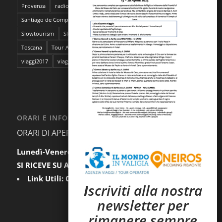
Provenza
radioMBun
Ragusa
safari fotografico
Sahara
Santiago de Compostela
sentieri dell'ocra
Sicilia
Siti Unesco
Slowtourism
Slow Trekking
Soggiorno a Ischia
Stoccolma
Toscana
Tour Abruzzo
tour Giappone
viaggi
viaggi2016
viaggi2017
viaggi da film
ORARI E INFORMAZIONI
ORARI DI APERTURA AL PUBBLICO:
Lunedì-Venerdì:
9.30-12.30 / 15.00-18.00
SI RICEVE SU APPUNTAMENTO
Link Utili:
Condizioni Generali
|
Privacy
I
scriviti alla nostra
newsletter per
rimanere sempre