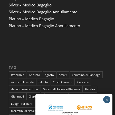
Silver – Medico Bagaglio
Silver – Medico Bagaglio Annullamento
Platino – Medico Bagaglio
Platino – Medico Bagaglio Annullamento
TAG
#tanzania
Abruzzo
agosto
Amalfi
Cammino di Santiago
campi di lavanda
Cilento
Costa Crociere
Crociera
deserto marocchino
Ducato di Parma e Piacenza
Fiandre
Giannutri
Giappone
Isola del Giglio
lavanda
Luoghi verdiani
M**Bun
Marocco
Marrakech
mercatini di Natale
napoli
pantelleria
Parma
Pescara