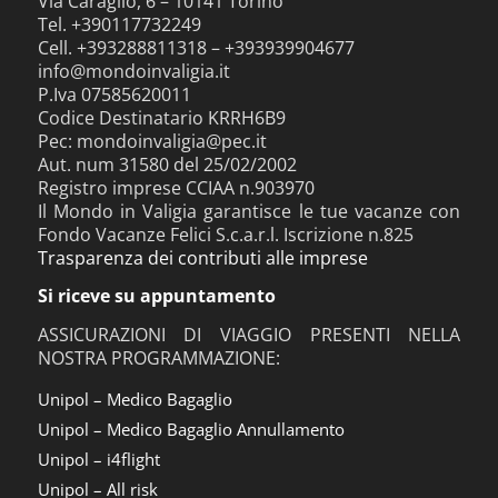
Via Caraglio, 6 – 10141 Torino
Tel. +390117732249
Cell. +393288811318 – +393939904677
info@mondoinvaligia.it
P.Iva 07585620011
Codice Destinatario KRRH6B9
Pec: mondoinvaligia@pec.it
Aut. num 31580 del 25/02/2002
Registro imprese CCIAA n.903970
Il Mondo in Valigia garantisce le tue vacanze con
Fondo Vacanze Felici S.c.a.r.l. Iscrizione n.825
Trasparenza dei contributi alle imprese
Si riceve su appuntamento
ASSICURAZIONI DI VIAGGIO PRESENTI NELLA
NOSTRA PROGRAMMAZIONE:
Unipol – Medico Bagaglio
Unipol – Medico Bagaglio Annullamento
Unipol – i4flight
Unipol – All risk