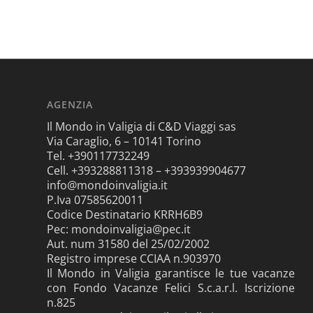
AGENZIA
Il Mondo in Valigia di C&D Viaggi sas
Via Caraglio, 6 – 10141 Torino
Tel. +390117732249
Cell. +393288811318 – +393939904677
info@mondoinvaligia.it
P.Iva 07585620011
Codice Destinatario KRRH6B9
Pec: mondoinvaligia@pec.it
Aut. num 31580 del 25/02/2002
Registro imprese CCIAA n.903970
Il Mondo in Valigia garantisce le tue vacanze
con Fondo Vacanze Felici S.c.a.r.l. Iscrizione
n.825