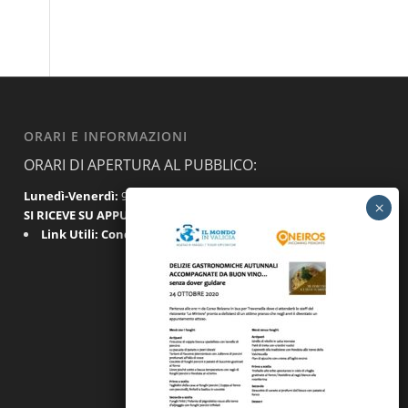
ORARI E INFORMAZIONI
ORARI DI APERTURA AL PUBBLICO:
Lunedì-Venerdì:
9.30-12.30 / 15.00-18.00
SI RICEVE SU APPUNTAMENTO
Link Utili:
Condizioni Generali
|
Privacy