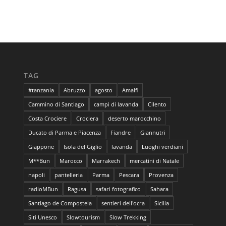
TAG
#tanzania
Abruzzo
agosto
Amalfi
Cammino di Santiago
campi di lavanda
Cilento
Costa Crociere
Crociera
deserto marocchino
Ducato di Parma e Piacenza
Fiandre
Giannutri
Giappone
Isola del Giglio
lavanda
Luoghi verdiani
M**Bun
Marocco
Marrakech
mercatini di Natale
napoli
pantelleria
Parma
Pescara
Provenza
radioMBun
Ragusa
safari fotografico
Sahara
Santiago de Compostela
sentieri dell'ocra
Sicilia
Siti Unesco
Slowtourism
Slow Trekking