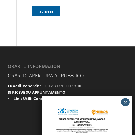
ORARI E INFORMAZIONI
ORARI DI APERTURA AL PUBBLICO:
Lunedì-Venerdì:
9.30-12.30 / 15.00-18.00
SI RICEVE SU APPUNTAMENTO
Link Utili:
Condizioni Generali
|
Privacy