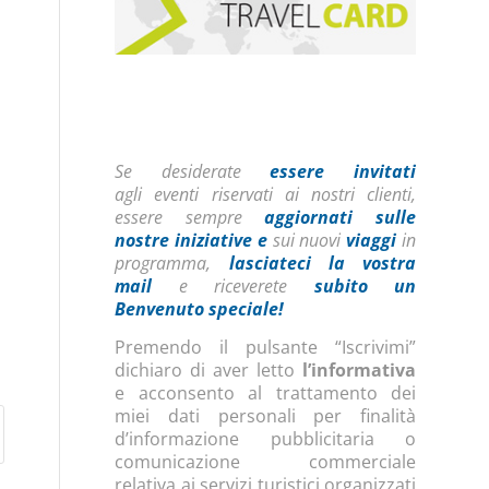
Se desiderate
essere invitati
agli eventi riservati ai nostri clienti,
essere sempre
aggiornati sulle
nostre iniziative
e
sui nuovi
viaggi
in
programma,
lasciateci la vostra
mail
e riceverete
subito un
Benvenuto speciale!
Premendo il pulsante “Iscrivimi”
dichiaro di aver letto
l’informativa
e acconsento al trattamento dei
miei dati personali per finalità
d’informazione pubblicitaria o
comunicazione commerciale
relativa ai servizi turistici organizzati