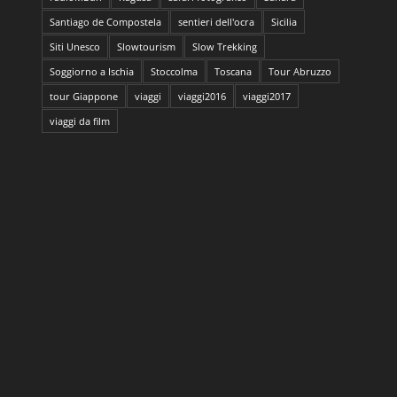
Santiago de Compostela
sentieri dell'ocra
Sicilia
Siti Unesco
Slowtourism
Slow Trekking
Soggiorno a Ischia
Stoccolma
Toscana
Tour Abruzzo
tour Giappone
viaggi
viaggi2016
viaggi2017
viaggi da film