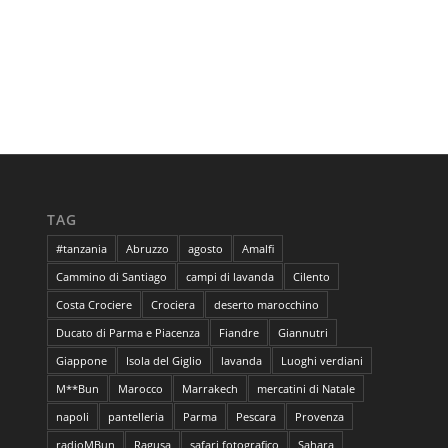
TAG
#tanzania
Abruzzo
agosto
Amalfi
Cammino di Santiago
campi di lavanda
Cilento
Costa Crociere
Crociera
deserto marocchino
Ducato di Parma e Piacenza
Fiandre
Giannutri
Giappone
Isola del Giglio
lavanda
Luoghi verdiani
M**Bun
Marocco
Marrakech
mercatini di Natale
napoli
pantelleria
Parma
Pescara
Provenza
radioMBun
Ragusa
safari fotografico
Sahara