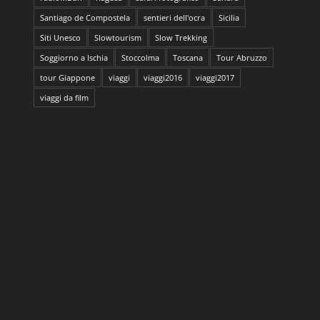
Santiago de Compostela
sentieri dell'ocra
Sicilia
Siti Unesco
Slowtourism
Slow Trekking
Soggiorno a Ischia
Stoccolma
Toscana
Tour Abruzzo
tour Giappone
viaggi
viaggi2016
viaggi2017
viaggi da film