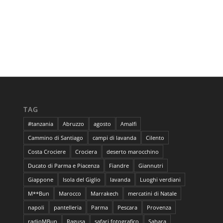
TAG
#tanzania
Abruzzo
agosto
Amalfi
Cammino di Santiago
campi di lavanda
Cilento
Costa Crociere
Crociera
deserto marocchino
Ducato di Parma e Piacenza
Fiandre
Giannutri
Giappone
Isola del Giglio
lavanda
Luoghi verdiani
M**Bun
Marocco
Marrakech
mercatini di Natale
napoli
pantelleria
Parma
Pescara
Provenza
radioMBun
Ragusa
safari fotografico
Sahara