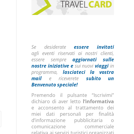
Se desiderate
essere invitati
agli eventi riservati ai nostri clienti,
essere sempre
aggiornati sulle
nostre iniziative
e
sui nuovi
viaggi
in
programma,
lasciateci la vostra
mail
e riceverete
subito un
Benvenuto speciale!
Premendo il pulsante “Iscrivimi”
dichiaro di aver letto
l’informativa
e acconsento al trattamento dei
miei dati personali per finalità
d’informazione pubblicitaria o
comunicazione commerciale
relativa ai servizi turistici organizzati