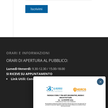
ORARI E INFORMAZIONI
ORARI DI APERTURA AL PUBBLICO:
Lunedì-Venerdì:
9.30-12.30 / 15.00-18.00
SI RICEVE SU APPUNTAMENTO
Link Utili:
Condizioni Generali
|
Privacy