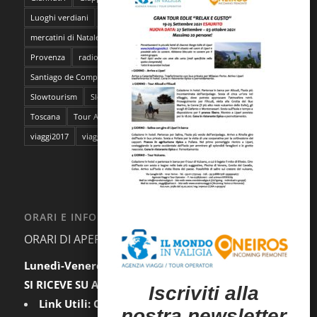
Luoghi verdiani
M**Bun
Marocco
Marrakech
mercatini di Natale
napoli
pantelleria
Parma
Pescara
Provenza
radioMBun
Ragusa
safari fotografico
Sahara
Santiago de Compostela
sentieri dell'ocra
Sicilia
Siti Unesco
Slowtourism
Slow Trekking
Soggiorno a Ischia
Stoccolma
Toscana
Tour Abruzzo
tour Giappone
viaggi
viaggi2016
viaggi2017
viaggi da film
ORARI E INFORMAZIONI
ORARI DI APERTURA AL PUBBLICO:
Lunedì-Venerdì:
9.30-12.30 / 15.00-18.00
SI RICEVE SU APPUNTAMENTO
I
scriviti alla
Link Utili:
Condizioni Generali
|
Privacy
nostra newsletter