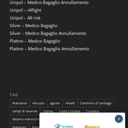
Unipol – Medico Bagaglio Annullamento
Unipol – i4flight
Unipol – All risk
Silver – Medico Bagaglio
Silver – Medico Bagaglio Annullamento
Platino – Medico Bagaglio
Platino – Medico Bagaglio Annullamento
TAG
#tanzania
Abruzzo
agosto
Amalfi
Cammino di Santiago
campi di lavanda
Cilento
Costa Crociere
Crociera
deserto marocchino
Ducato di Parma e Piacenza
Fiandre
Giannutri
Giappone
Isola del Giglio
lavanda