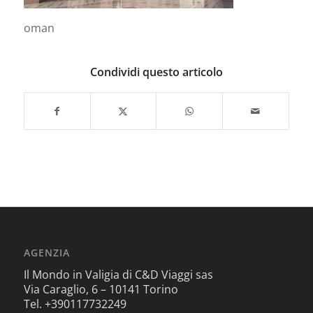
oman
Condividi questo articolo
AGENZIA
Il Mondo in Valigia di C&D Viaggi sas
Via Caraglio, 6 – 10141 Torino
Tel. +390117732249