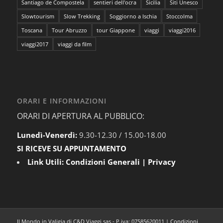
Santiago de Compostela
sentieri dell'ocra
Sicilia
Siti Unesco
Slowtourism
Slow Trekking
Soggiorno a Ischia
Stoccolma
Toscana
Tour Abruzzo
tour Giappone
viaggi
viaggi2016
viaggi2017
viaggi da film
ORARI E INFORMAZIONI
ORARI DI APERTURA AL PUBBLICO:
Lunedì-Venerdì:
9.30-12.30 / 15.00-18.00
SI RICEVE SU APPUNTAMENTO
Link Utili:
Condizioni Generali
|
Privacy
Il Mondo in Valigia di C&D Viaggi sas - P.iva: 07585620011 |
Condizioni