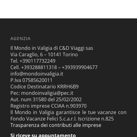
AGENZIA
Il Mondo in Valigia di C&D Viaggi sas
Via Caraglio, 6 – 10141 Torino
Tel. +390117732249
Cell. +393288811318 – +393939904677
info@mondoinvaligia.it
P.Iva 07585620011
Codice Destinatario KRRH6B9
Pec: mondoinvaligia@pec.it
Aut. num 31580 del 25/02/2002
Registro imprese CCIAA n.903970
Il Mondo in Valigia garantisce le tue vacanze con
Fondo Vacanze Felici S.c.a.r.l. Iscrizione n.825
Trasparenza dei contributi alle imprese
Si riceve su appuntamento