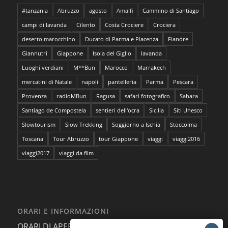
#tanzania
Abruzzo
agosto
Amalfi
Cammino di Santiago
campi di lavanda
Cilento
Costa Crociere
Crociera
deserto marocchino
Ducato di Parma e Piacenza
Fiandre
Giannutri
Giappone
Isola del Giglio
lavanda
Luoghi verdiani
M**Bun
Marocco
Marrakech
mercatini di Natale
napoli
pantelleria
Parma
Pescara
Provenza
radioMBun
Ragusa
safari fotografico
Sahara
Santiago de Compostela
sentieri dell'ocra
Sicilia
Siti Unesco
Slowtourism
Slow Trekking
Soggiorno a Ischia
Stoccolma
Toscana
Tour Abruzzo
tour Giappone
viaggi
viaggi2016
viaggi2017
viaggi da film
ORARI E INFORMAZIONI
ORARI DI APERTURA AL PUBBLICO: