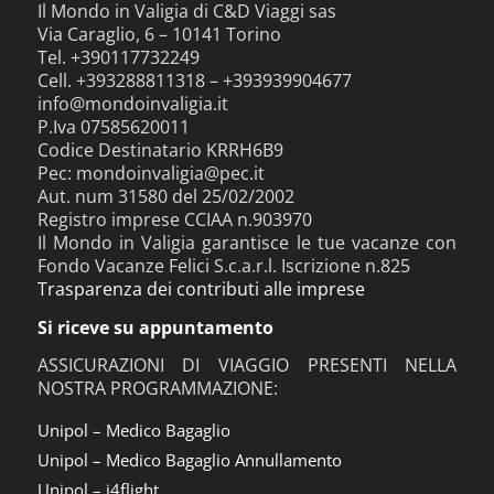
Il Mondo in Valigia di C&D Viaggi sas
Via Caraglio, 6 – 10141 Torino
Tel. +390117732249
Cell. +393288811318 – +393939904677
info@mondoinvaligia.it
P.Iva 07585620011
Codice Destinatario KRRH6B9
Pec: mondoinvaligia@pec.it
Aut. num 31580 del 25/02/2002
Registro imprese CCIAA n.903970
Il Mondo in Valigia garantisce le tue vacanze con
Fondo Vacanze Felici S.c.a.r.l. Iscrizione n.825
Trasparenza dei contributi alle imprese
Si riceve su appuntamento
ASSICURAZIONI DI VIAGGIO PRESENTI NELLA
NOSTRA PROGRAMMAZIONE:
Unipol – Medico Bagaglio
Unipol – Medico Bagaglio Annullamento
Unipol – i4flight