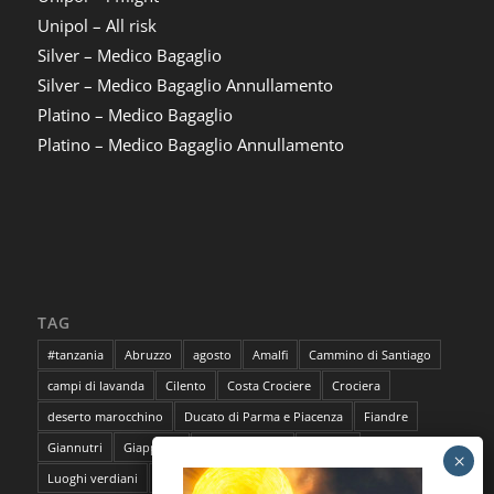
Unipol – All risk
Silver – Medico Bagaglio
Silver – Medico Bagaglio Annullamento
Platino – Medico Bagaglio
Platino – Medico Bagaglio Annullamento
TAG
#tanzania
Abruzzo
agosto
Amalfi
Cammino di Santiago
campi di lavanda
Cilento
Costa Crociere
Crociera
deserto marocchino
Ducato di Parma e Piacenza
Fiandre
Giannutri
Giappone
Isola del Giglio
lavanda
Luoghi verdiani
M**Bun
Marocco
Marrakech