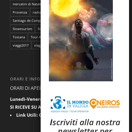
mercatini di Natale
napoli
pantelleria
Parma
Pescara
Provenza
radioMBun
Ragusa
safari fotografico
Sahara
Santiago de Compostela
sentieri dell'ocra
Sicilia
Siti Unesco
Slowtourism
Slow Trekking
Soggiorno a Ischia
Stoccolma
Toscana
Tour Abruzzo
tour Giappone
viaggi
viaggi2016
viaggi2017
viaggi da film
ORARI E INFORMAZIONI
ORARI DI APERTURA AL PUBBLICO:
Lunedì-Venerdì:
9.30-12.30 / 15.00-18.00
SI RICEVE SU APPUNTAMENTO
Link Utili:
Condizioni Generali
|
Privacy
I
scriviti alla nostra
newsletter per