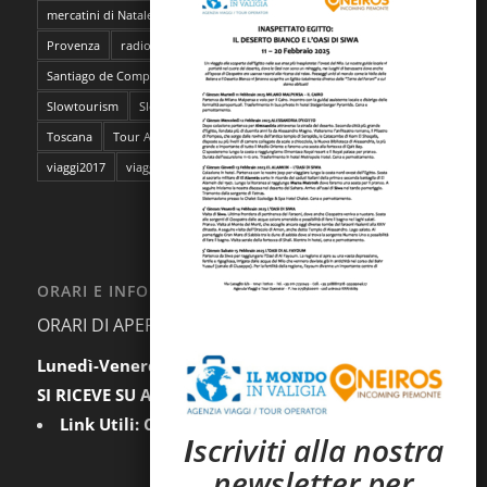
mercatini di Natale
napoli
pantelleria
Parma
Pescara
Provenza
radioMBun
Ragusa
safari fotografico
Sahara
Santiago de Compostela
sentieri dell'ocra
Sicilia
Siti Unesco
Slowtourism
Slow Trekking
Soggiorno a Ischia
Stoccolma
Toscana
Tour Abruzzo
tour Giappone
viaggi
viaggi2016
viaggi2017
viaggi da film
ORARI E INFORMAZIONI
ORARI DI APERTURA AL PUBBLICO:
Lunedì-Venerdì:
9.30-12.30 / 15.00-18.00
SI RICEVE SU APPUNTAMENTO
Link Utili:
Condizioni Generali
|
Privacy
I
scriviti alla nostra
newsletter per