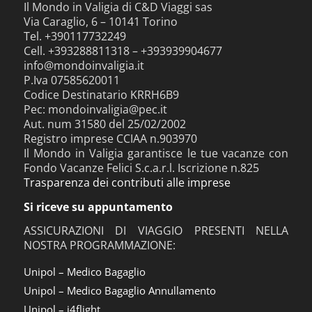
Il Mondo in Valigia di C&D Viaggi sas
Via Caraglio, 6 – 10141 Torino
Tel. +390117732249
Cell. +393288811318 – +393939904677
info@mondoinvaligia.it
P.Iva 07585620011
Codice Destinatario KRRH6B9
Pec: mondoinvaligia@pec.it
Aut. num 31580 del 25/02/2002
Registro imprese CCIAA n.903970
Il Mondo in Valigia garantisce le tue vacanze con
Fondo Vacanze Felici S.c.a.r.l. Iscrizione n.825
Trasparenza dei contributi alle imprese
Si riceve su appuntamento
ASSICURAZIONI DI VIAGGIO PRESENTI NELLA
NOSTRA PROGRAMMAZIONE:
Unipol – Medico Bagaglio
Unipol – Medico Bagaglio Annullamento
Unipol – i4flight