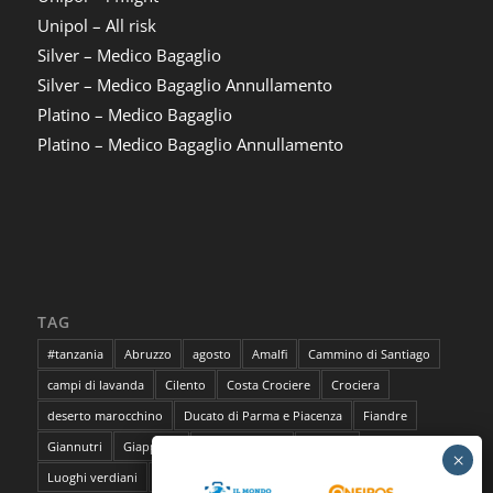
Unipol – All risk
Silver – Medico Bagaglio
Silver – Medico Bagaglio Annullamento
Platino – Medico Bagaglio
Platino – Medico Bagaglio Annullamento
TAG
#tanzania
Abruzzo
agosto
Amalfi
Cammino di Santiago
campi di lavanda
Cilento
Costa Crociere
Crociera
deserto marocchino
Ducato di Parma e Piacenza
Fiandre
Giannutri
Giappone
Isola del Giglio
lavanda
Luoghi verdiani
M**Bun
Marocco
Marrakech