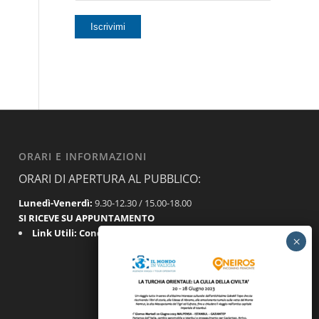
ORARI E INFORMAZIONI
ORARI DI APERTURA AL PUBBLICO:
Lunedì-Venerdì:
9.30-12.30 / 15.00-18.00
SI RICEVE SU APPUNTAMENTO
Link Utili:
Condizioni Generali
|
Privacy