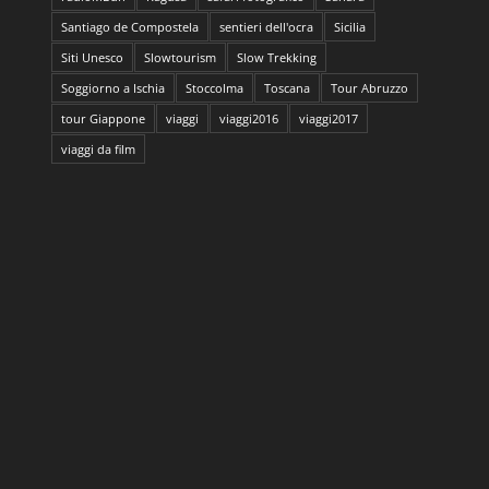
Santiago de Compostela
sentieri dell'ocra
Sicilia
Siti Unesco
Slowtourism
Slow Trekking
Soggiorno a Ischia
Stoccolma
Toscana
Tour Abruzzo
tour Giappone
viaggi
viaggi2016
viaggi2017
viaggi da film