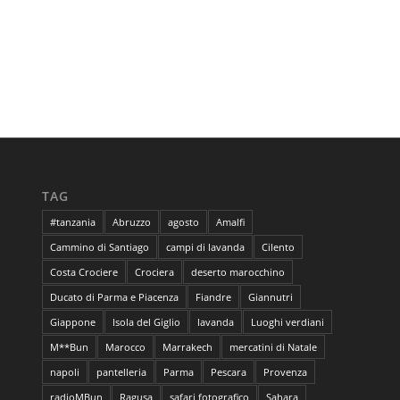
TAG
#tanzania
Abruzzo
agosto
Amalfi
Cammino di Santiago
campi di lavanda
Cilento
Costa Crociere
Crociera
deserto marocchino
Ducato di Parma e Piacenza
Fiandre
Giannutri
Giappone
Isola del Giglio
lavanda
Luoghi verdiani
M**Bun
Marocco
Marrakech
mercatini di Natale
napoli
pantelleria
Parma
Pescara
Provenza
radioMBun
Ragusa
safari fotografico
Sahara