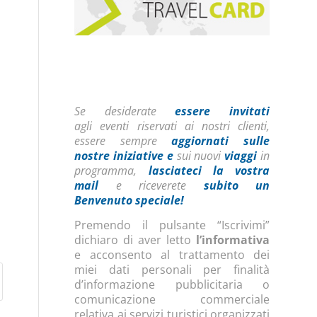
Se desiderate
essere invitati
agli eventi riservati ai nostri clienti,
essere sempre
aggiornati sulle
nostre iniziative
e
sui nuovi
viaggi
in
programma,
lasciateci la vostra
mail
e riceverete
subito un
Benvenuto speciale!
Premendo il pulsante “Iscrivimi”
dichiaro di aver letto
l’informativa
e acconsento al trattamento dei
miei dati personali per finalità
d’informazione pubblicitaria o
comunicazione commerciale
relativa ai servizi turistici organizzati