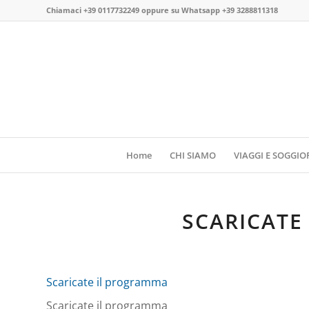
Chiamaci
+39 0117732249
oppure su
Whatsapp +39 3288811318
Home
CHI SIAMO
VIAGGI E SOGGIO
SCARICATE
Scaricate il programma
Scaricate il programma