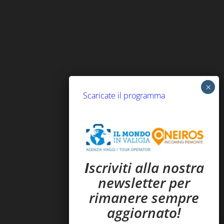
Scaricate il programma
I
scriviti alla nostra
newsletter per
rimanere sempre
aggiornato!