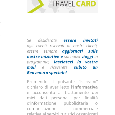
Se desiderate
essere invitati
agli eventi riservati ai nostri clienti,
essere sempre
aggiornati sulle
nostre iniziative
e
sui nuovi
viaggi
in
programma,
lasciateci la vostra
mail
e riceverete
subito un
Benvenuto speciale!
Premendo il pulsante “Iscrivimi”
dichiaro di aver letto
l’informativa
e acconsento al trattamento dei
miei dati personali per finalità
d’informazione pubblicitaria o
comunicazione commerciale
relativa ai servizi turistici organizzati