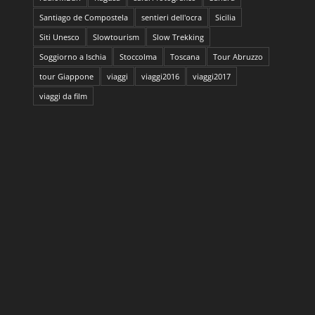
Santiago de Compostela
sentieri dell'ocra
Sicilia
Siti Unesco
Slowtourism
Slow Trekking
Soggiorno a Ischia
Stoccolma
Toscana
Tour Abruzzo
tour Giappone
viaggi
viaggi2016
viaggi2017
viaggi da film