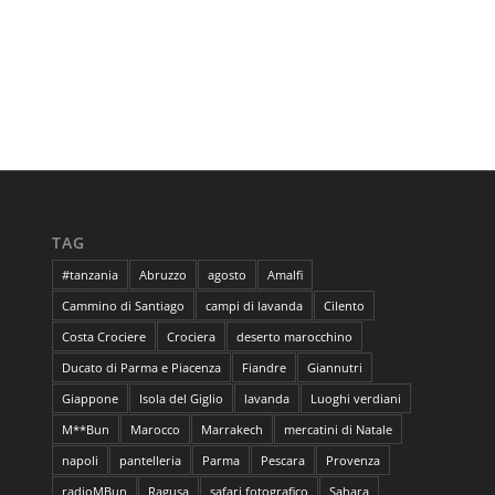
TAG
#tanzania
Abruzzo
agosto
Amalfi
Cammino di Santiago
campi di lavanda
Cilento
Costa Crociere
Crociera
deserto marocchino
Ducato di Parma e Piacenza
Fiandre
Giannutri
Giappone
Isola del Giglio
lavanda
Luoghi verdiani
M**Bun
Marocco
Marrakech
mercatini di Natale
napoli
pantelleria
Parma
Pescara
Provenza
radioMBun
Ragusa
safari fotografico
Sahara