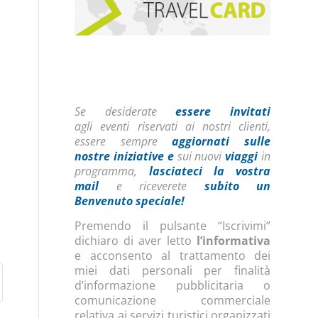
Se desiderate
essere invitati
agli eventi riservati ai nostri clienti,
essere sempre
aggiornati sulle
nostre iniziative
e
sui nuovi
viaggi
in
programma,
lasciateci la vostra
mail
e riceverete
subito un
Benvenuto speciale!
Premendo il pulsante “Iscrivimi”
dichiaro di aver letto
l’informativa
e acconsento al trattamento dei
miei dati personali per finalità
d’informazione pubblicitaria o
comunicazione commerciale
relativa ai servizi turistici organizzati