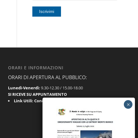
ORARI E INFORMAZIONI
ORARI DI APERTURA AL PUBBLICO:
Lunedì-Venerdì:
9.30-12.30 / 15.00-18.00
SI RICEVE SU APPUNTAMENTO
Link Utili:
Condizioni Generali
|
Privacy