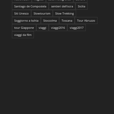
Santiago de Compostela
sentieri dell'ocra
Sicilia
Siti Unesco
Slowtourism
Slow Trekking
Soggiorno a Ischia
Stoccolma
Toscana
Tour Abruzzo
tour Giappone
viaggi
viaggi2016
viaggi2017
viaggi da film