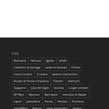
TAG
#tanzania
Abruzzo
agosto
Amalfi
Cammino di Santiago
campi di lavanda
Cilento
Costa Crociere
Crociera
deserto marocchino
Ducato di Parma e Piacenza
Fiandre
Giannutri
Giappone
Isola del Giglio
lavanda
Luoghi verdiani
M**Bun
Marocco
Marrakech
mercatini di Natale
napoli
pantelleria
Parma
Pescara
Provenza
radioMBun
Ragusa
safari fotografico
Sahara