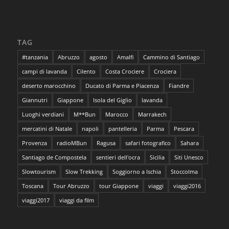
TAG
#tanzania
Abruzzo
agosto
Amalfi
Cammino di Santiago
campi di lavanda
Cilento
Costa Crociere
Crociera
deserto marocchino
Ducato di Parma e Piacenza
Fiandre
Giannutri
Giappone
Isola del Giglio
lavanda
Luoghi verdiani
M**Bun
Marocco
Marrakech
mercatini di Natale
napoli
pantelleria
Parma
Pescara
Provenza
radioMBun
Ragusa
safari fotografico
Sahara
Santiago de Compostela
sentieri dell'ocra
Sicilia
Siti Unesco
Slowtourism
Slow Trekking
Soggiorno a Ischia
Stoccolma
Toscana
Tour Abruzzo
tour Giappone
viaggi
viaggi2016
viaggi2017
viaggi da film