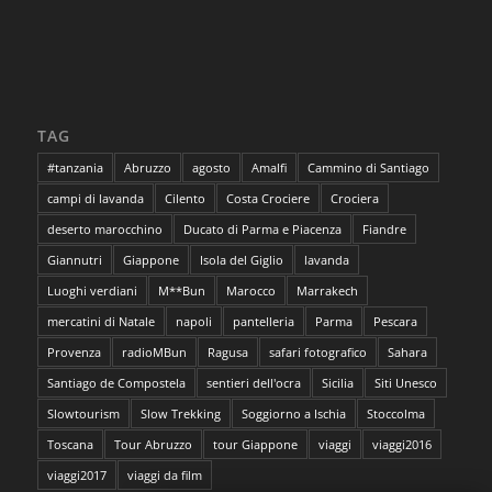
TAG
#tanzania
Abruzzo
agosto
Amalfi
Cammino di Santiago
campi di lavanda
Cilento
Costa Crociere
Crociera
deserto marocchino
Ducato di Parma e Piacenza
Fiandre
Giannutri
Giappone
Isola del Giglio
lavanda
Luoghi verdiani
M**Bun
Marocco
Marrakech
mercatini di Natale
napoli
pantelleria
Parma
Pescara
Provenza
radioMBun
Ragusa
safari fotografico
Sahara
Santiago de Compostela
sentieri dell'ocra
Sicilia
Siti Unesco
Slowtourism
Slow Trekking
Soggiorno a Ischia
Stoccolma
Toscana
Tour Abruzzo
tour Giappone
viaggi
viaggi2016
viaggi2017
viaggi da film