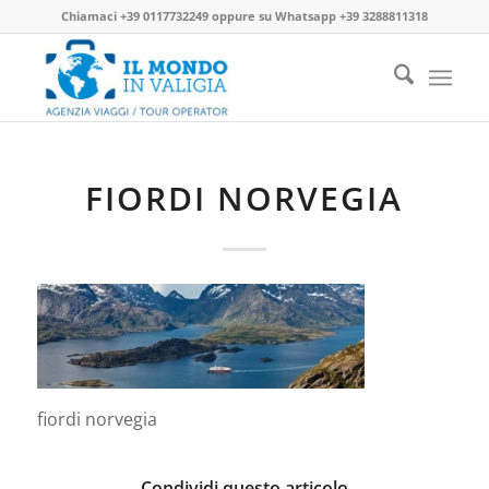
Chiamaci
+39 0117732249
oppure su
Whatsapp +39 3288811318
FIORDI NORVEGIA
fiordi norvegia
Condividi questo articolo