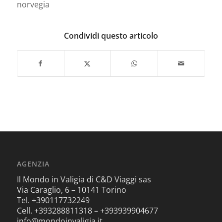
norvegia
Condividi questo articolo
AGENZIA
Il Mondo in Valigia di C&D Viaggi sas
Via Caraglio, 6 – 10141 Torino
Tel. +390117732249
Cell. +393288811318 – +393939904677
info@mondoinvaligia.it