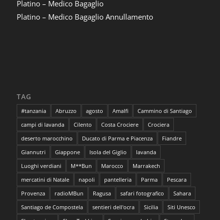
Platino – Medico Bagaglio
Platino – Medico Bagaglio Annullamento
TAG
#tanzania
Abruzzo
agosto
Amalfi
Cammino di Santiago
campi di lavanda
Cilento
Costa Crociere
Crociera
deserto marocchino
Ducato di Parma e Piacenza
Fiandre
Giannutri
Giappone
Isola del Giglio
lavanda
Luoghi verdiani
M**Bun
Marocco
Marrakech
mercatini di Natale
napoli
pantelleria
Parma
Pescara
Provenza
radioMBun
Ragusa
safari fotografico
Sahara
Santiago de Compostela
sentieri dell'ocra
Sicilia
Siti Unesco