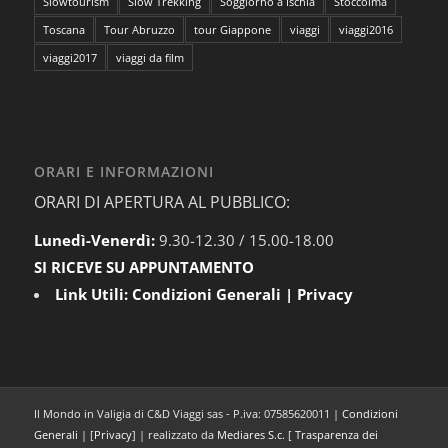
Slowtourism
Slow Trekking
Soggiorno a Ischia
Stoccolma
Toscana
Tour Abruzzo
tour Giappone
viaggi
viaggi2016
viaggi2017
viaggi da film
ORARI E INFORMAZIONI
ORARI DI APERTURA AL PUBBLICO:
Lunedì-Venerdì:
9.30-12.30 / 15.00-18.00
SI RICEVE SU APPUNTAMENTO
Link Utili:
Condizioni Generali
|
Privacy
Il Mondo in Valigia di C&D Viaggi sas - P.iva: 07585620011 |
Condizioni
Generali
| [
Privacy
] | realizzato da
Mediares S.c.
[
Trasparenza dei