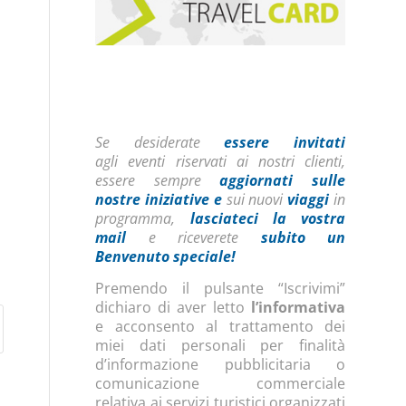
Se desiderate
essere invitati
agli eventi riservati ai nostri clienti,
essere sempre
aggiornati sulle
nostre iniziative
e
sui nuovi
viaggi
in
programma,
lasciateci la vostra
mail
e riceverete
subito un
Benvenuto speciale!
Premendo il pulsante “Iscrivimi”
dichiaro di aver letto
l’informativa
e acconsento al trattamento dei
miei dati personali per finalità
d’informazione pubblicitaria o
comunicazione commerciale
relativa ai servizi turistici organizzati