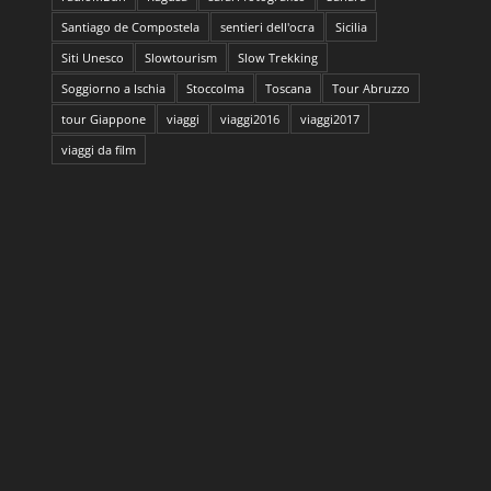
Santiago de Compostela
sentieri dell'ocra
Sicilia
Siti Unesco
Slowtourism
Slow Trekking
Soggiorno a Ischia
Stoccolma
Toscana
Tour Abruzzo
tour Giappone
viaggi
viaggi2016
viaggi2017
viaggi da film