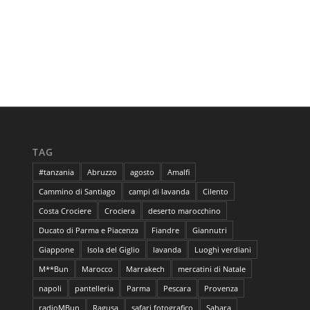
TAG
#tanzania
Abruzzo
agosto
Amalfi
Cammino di Santiago
campi di lavanda
Cilento
Costa Crociere
Crociera
deserto marocchino
Ducato di Parma e Piacenza
Fiandre
Giannutri
Giappone
Isola del Giglio
lavanda
Luoghi verdiani
M**Bun
Marocco
Marrakech
mercatini di Natale
napoli
pantelleria
Parma
Pescara
Provenza
radioMBun
Ragusa
safari fotografico
Sahara