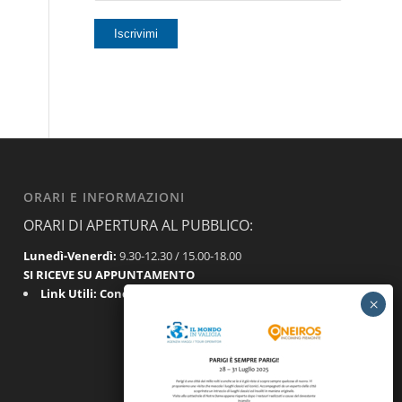
ORARI E INFORMAZIONI
ORARI DI APERTURA AL PUBBLICO:
Lunedì-Venerdì:
9.30-12.30 / 15.00-18.00
SI RICEVE SU APPUNTAMENTO
Link Utili:
Condizioni Generali
|
Privacy