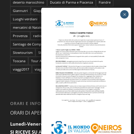
deserto marocchino
Ducato di Parma e Piacenza
Fiandre
Giannutri
Giappone
Isola del Giglio
lavanda
Luoghi verdiani
M**Bun
Marocco
Marrakech
mercatini di Natale
napoli
pantelleria
Parma
Pescara
Provenza
radioMBun
Ragusa
safari fotografico
Sahara
Santiago de Compostela
sentieri dell'ocra
Sicilia
Siti Unesco
Slowtourism
Slow Trekking
Soggiorno a Ischia
Stoccolma
Toscana
Tour Abruzzo
tour Giappone
viaggi
viaggi2016
viaggi2017
viaggi da film
ORARI E INFORMAZIONI
ORARI DI APERTURA AL PUBBLICO:
Lunedì-Venerdì:
9.30-12.30 / 15.00-18.00
SI RICEVE SU APPUNTAMENTO