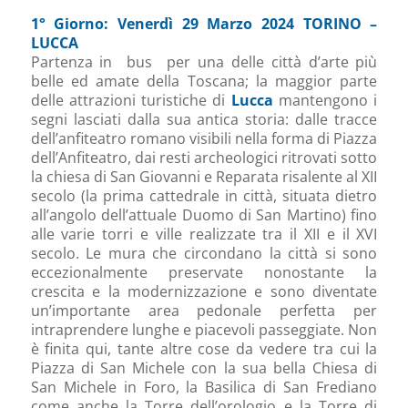
1° Giorno: Venerdì 29 Marzo 2024 TORINO –
LUCCA
Partenza in bus per una delle città d’arte più
belle ed amate della Toscana; la maggior parte
delle attrazioni turistiche di
Lucca
mantengono i
segni lasciati dalla sua antica storia: dalle tracce
dell’anfiteatro romano visibili nella forma di Piazza
dell’Anfiteatro, dai resti archeologici ritrovati sotto
la chiesa di San Giovanni e Reparata risalente al XII
secolo (la prima cattedrale in città, situata dietro
all’angolo dell’attuale Duomo di San Martino) fino
alle varie torri e ville realizzate tra il XII e il XVI
secolo. Le mura che circondano la città si sono
eccezionalmente preservate nonostante la
crescita e la modernizzazione e sono diventate
un’importante area pedonale perfetta per
intraprendere lunghe e piacevoli passeggiate. Non
è finita qui, tante altre cose da vedere tra cui la
Piazza di San Michele con la sua bella Chiesa di
San Michele in Foro, la Basilica di San Frediano
come anche la Torre dell’orologio e la Torre di