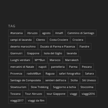
TAG
#tanzania
Abruzzo
agosto
Amalfi
Cammino di Santiago
campi di lavanda
Cilento
Costa Crociere
Crociera
deserto marocchino
Ducato di Parma e Piacenza
Fiandre
Giannutri
Giappone
Isola del Giglio
lavanda
Luoghi verdiani
M**Bun
Marocco
Marrakech
mercatini di Natale
napoli
pantelleria
Parma
Pescara
Provenza
radioMBun
Ragusa
safari fotografico
Sahara
Santiago de Compostela
sentieri dell'ocra
Sicilia
Siti Unesco
Slowtourism
Slow Trekking
Soggiorno a Ischia
Stoccolma
Toscana
Tour Abruzzo
tour Giappone
viaggi
viaggi2016
viaggi2017
viaggi da film