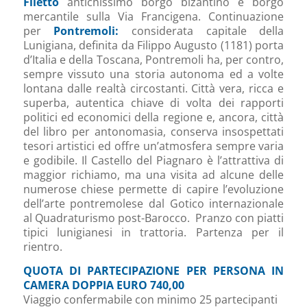
Filetto
antichissimo borgo bizantino e borgo
mercantile sulla Via Francigena. Continuazione
per
Pontremoli:
considerata capitale della
Lunigiana, definita da Filippo Augusto (1181) porta
d’Italia e della Toscana, Pontremoli ha, per contro,
sempre vissuto una storia autonoma ed a volte
lontana dalle realtà circostanti. Città vera, ricca e
superba, autentica chiave di volta dei rapporti
politici ed economici della regione e, ancora, città
del libro per antonomasia, conserva insospettati
tesori artistici ed offre un’atmosfera sempre varia
e godibile. Il Castello del Piagnaro è l’attrattiva di
maggior richiamo, ma una visita ad alcune delle
numerose chiese permette di capire l’evoluzione
dell’arte pontremolese dal Gotico internazionale
al Quadraturismo post-Barocco. Pranzo con piatti
tipici lunigianesi in trattoria. Partenza per il
rientro.
QUOTA DI PARTECIPAZIONE PER PERSONA IN
CAMERA DOPPIA EURO 740,00
Viaggio confermabile con minimo 25 partecipanti