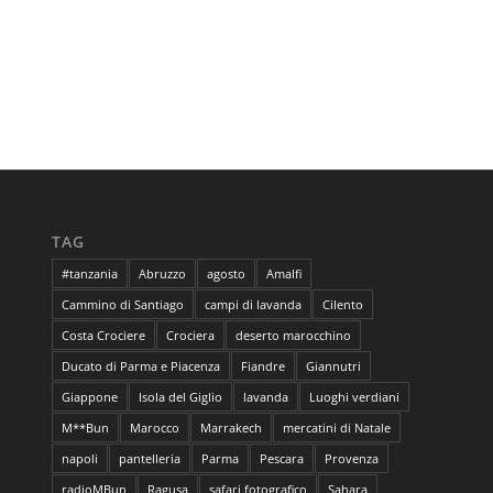
TAG
#tanzania
Abruzzo
agosto
Amalfi
Cammino di Santiago
campi di lavanda
Cilento
Costa Crociere
Crociera
deserto marocchino
Ducato di Parma e Piacenza
Fiandre
Giannutri
Giappone
Isola del Giglio
lavanda
Luoghi verdiani
M**Bun
Marocco
Marrakech
mercatini di Natale
napoli
pantelleria
Parma
Pescara
Provenza
radioMBun
Ragusa
safari fotografico
Sahara