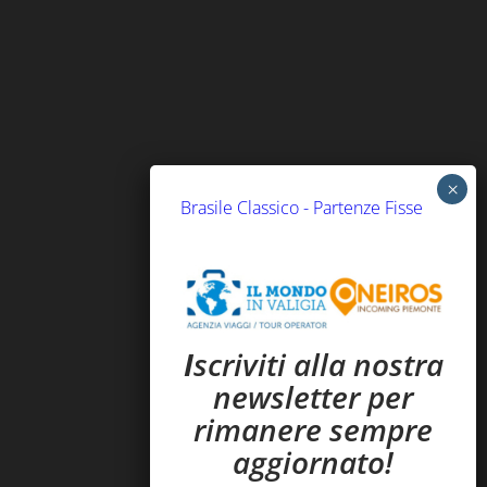
Brasile Classico - Partenze Fisse
I
scriviti alla nostra
newsletter per
rimanere sempre
aggiornato!