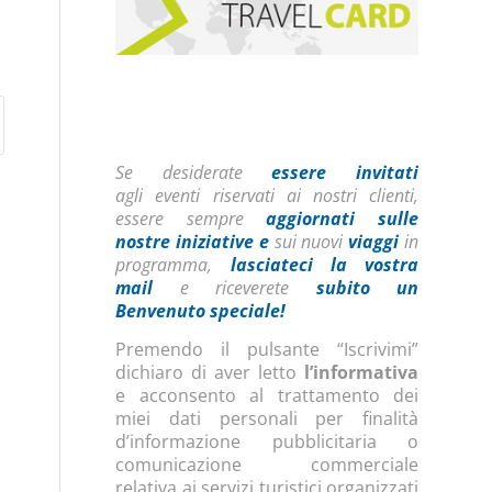
Se desiderate
essere invitati
agli eventi riservati ai nostri clienti,
essere sempre
aggiornati sulle
nostre iniziative
e
sui nuovi
viaggi
in
programma,
lasciateci la vostra
mail
e riceverete
subito un
Benvenuto speciale!
Premendo il pulsante “Iscrivimi”
dichiaro di aver letto
l’informativa
e acconsento al trattamento dei
miei dati personali per finalità
d’informazione pubblicitaria o
comunicazione commerciale
relativa ai servizi turistici organizzati