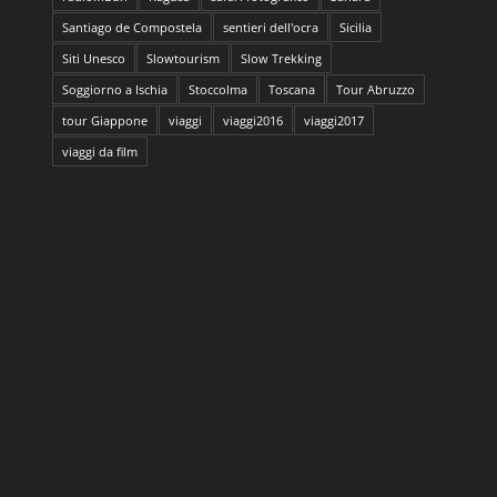
Santiago de Compostela
sentieri dell'ocra
Sicilia
Siti Unesco
Slowtourism
Slow Trekking
Soggiorno a Ischia
Stoccolma
Toscana
Tour Abruzzo
tour Giappone
viaggi
viaggi2016
viaggi2017
viaggi da film