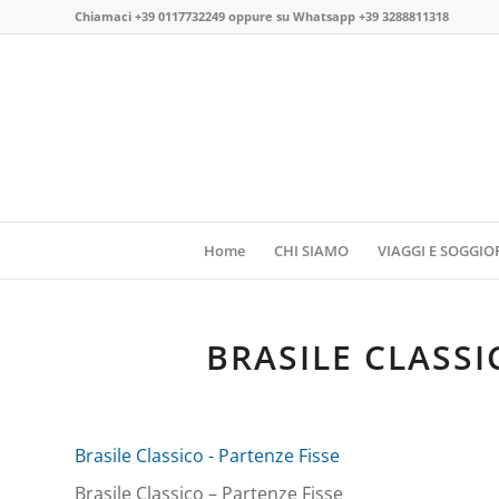
Chiamaci
+39 0117732249
oppure su
Whatsapp +39 3288811318
Home
CHI SIAMO
VIAGGI E SOGGIO
BRASILE CLASSI
Brasile Classico - Partenze Fisse
Brasile Classico – Partenze Fisse