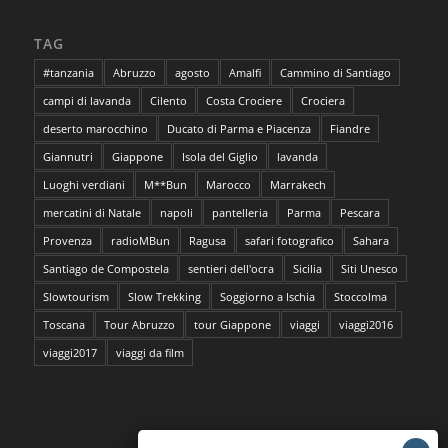
TAG
#tanzania
Abruzzo
agosto
Amalfi
Cammino di Santiago
campi di lavanda
Cilento
Costa Crociere
Crociera
deserto marocchino
Ducato di Parma e Piacenza
Fiandre
Giannutri
Giappone
Isola del Giglio
lavanda
Luoghi verdiani
M**Bun
Marocco
Marrakech
mercatini di Natale
napoli
pantelleria
Parma
Pescara
Provenza
radioMBun
Ragusa
safari fotografico
Sahara
Santiago de Compostela
sentieri dell'ocra
Sicilia
Siti Unesco
Slowtourism
Slow Trekking
Soggiorno a Ischia
Stoccolma
Toscana
Tour Abruzzo
tour Giappone
viaggi
viaggi2016
viaggi2017
viaggi da film