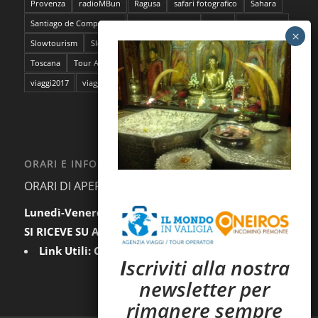
Provenza
radioMBun
Ragusa
safari fotografico
Sahara
Santiago de Compostela
sentieri dell'ocra
Sicilia
Siti Unesco
Slowtourism
Slow Trekking
Soggiorno a Ischia
Stoccolma
Toscana
Tour Abruzzo
tour Giappone
viaggi
viaggi2016
viaggi2017
viaggi da film
ORARI E INFORMAZIONI
ORARI DI APERTURA AL PUBBLICO:
Lunedì-Venerdì:
9.30-12.30 / 15.00-18.00
SI RICEVE SU APPUNTAMENTO
Link Utili:
Condizioni Generali
|
Privacy
I
scriviti alla nostra
newsletter per
rimanere sempre