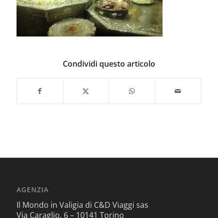
Condividi questo articolo
AGENZIA
Il Mondo in Valigia di C&D Viaggi sas
Via Caraglio, 6 – 10141 Torino