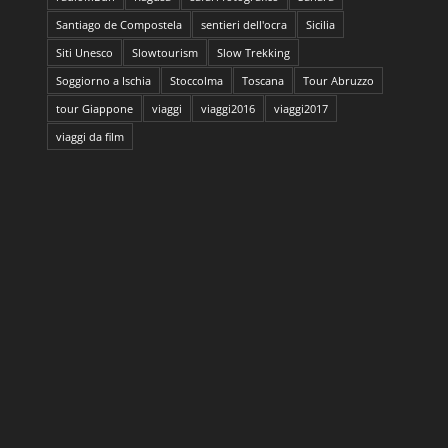
Santiago de Compostela
sentieri dell'ocra
Sicilia
Siti Unesco
Slowtourism
Slow Trekking
Soggiorno a Ischia
Stoccolma
Toscana
Tour Abruzzo
tour Giappone
viaggi
viaggi2016
viaggi2017
viaggi da film