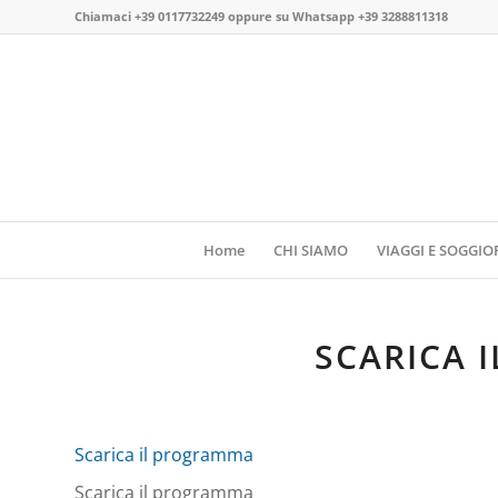
Chiamaci
+39 0117732249
oppure su
Whatsapp +39 3288811318
Home
CHI SIAMO
VIAGGI E SOGGIO
SCARICA 
Scarica il programma
Scarica il programma