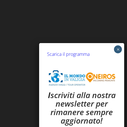
Scarica il programma
I
scriviti alla nostra
newsletter per
rimanere sempre
aggiornato!