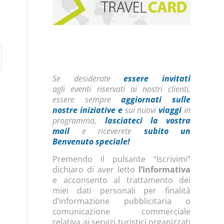
Se desiderate
essere invitati
agli eventi riservati ai nostri clienti,
essere sempre
aggiornati sulle
nostre iniziative
e
sui nuovi
viaggi
in
programma,
lasciateci la vostra
mail
e riceverete
subito un
Benvenuto speciale!
Premendo il pulsante “Iscrivimi”
dichiaro di aver letto
l’informativa
e acconsento al trattamento dei
miei dati personali per finalità
d’informazione pubblicitaria o
comunicazione commerciale
relativa ai servizi turistici organizzati