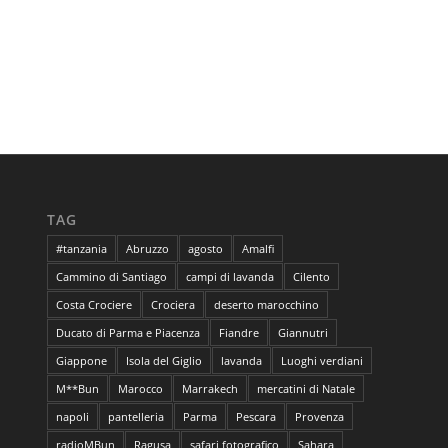
TAG
#tanzania
Abruzzo
agosto
Amalfi
Cammino di Santiago
campi di lavanda
Cilento
Costa Crociere
Crociera
deserto marocchino
Ducato di Parma e Piacenza
Fiandre
Giannutri
Giappone
Isola del Giglio
lavanda
Luoghi verdiani
M**Bun
Marocco
Marrakech
mercatini di Natale
napoli
pantelleria
Parma
Pescara
Provenza
radioMBun
Ragusa
safari fotografico
Sahara