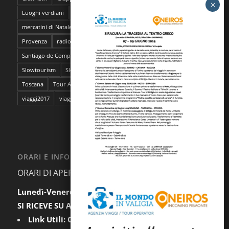
Luoghi verdiani
M**Bun
Marocco
Marrakech
mercatini di Natale
napoli
pantelleria
Parma
Pescara
Provenza
radioMBun
Ragusa
safari fotografico
Sahara
Santiago de Compostela
sentieri dell'ocra
Sicilia
Siti Unesco
Slowtourism
Slow Trekking
Soggiorno a Ischia
Stoccolma
Toscana
Tour Abruzzo
tour Giappone
viaggi
viaggi2016
viaggi2017
viaggi da film
ORARI E INFORMAZIONI
ORARI DI APERTURA AL PUBBLICO:
Lunedì-Venerdì:
9.30-12.30 / 15.00-18.00
SI RICEVE SU APPUNTAMENTO
Link Utili:
Condizioni Generali
|
Privacy