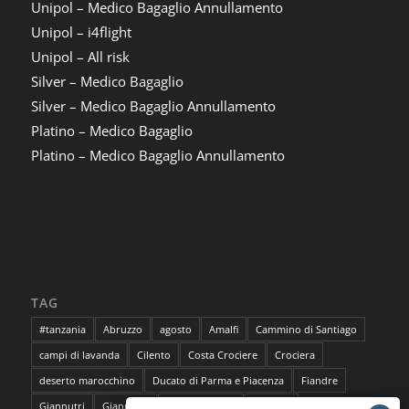
Unipol – Medico Bagaglio Annullamento
Unipol – i4flight
Unipol – All risk
Silver – Medico Bagaglio
Silver – Medico Bagaglio Annullamento
Platino – Medico Bagaglio
Platino – Medico Bagaglio Annullamento
TAG
#tanzania
Abruzzo
agosto
Amalfi
Cammino di Santiago
campi di lavanda
Cilento
Costa Crociere
Crociera
deserto marocchino
Ducato di Parma e Piacenza
Fiandre
Giannutri
Giappone
Isola del Giglio
lavanda