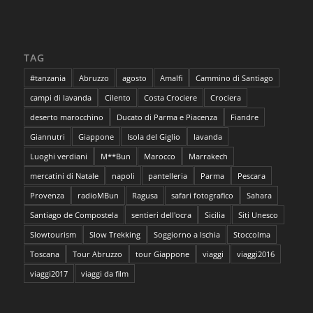
TAG
#tanzania
Abruzzo
agosto
Amalfi
Cammino di Santiago
campi di lavanda
Cilento
Costa Crociere
Crociera
deserto marocchino
Ducato di Parma e Piacenza
Fiandre
Giannutri
Giappone
Isola del Giglio
lavanda
Luoghi verdiani
M**Bun
Marocco
Marrakech
mercatini di Natale
napoli
pantelleria
Parma
Pescara
Provenza
radioMBun
Ragusa
safari fotografico
Sahara
Santiago de Compostela
sentieri dell'ocra
Sicilia
Siti Unesco
Slowtourism
Slow Trekking
Soggiorno a Ischia
Stoccolma
Toscana
Tour Abruzzo
tour Giappone
viaggi
viaggi2016
viaggi2017
viaggi da film