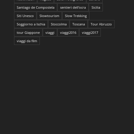
Santiago de Compostela
sentieri dell'ocra
Sicilia
Siti Unesco
Slowtourism
Slow Trekking
Soggiorno a Ischia
Stoccolma
Toscana
Tour Abruzzo
tour Giappone
viaggi
viaggi2016
viaggi2017
viaggi da film