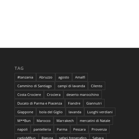
TAG
#tanzania
Abruzzo
agosto
Amalfi
Cammino di Santiago
campi di lavanda
Cilento
Costa Crociere
Crociera
deserto marocchino
Ducato di Parma e Piacenza
Fiandre
Giannutri
Giappone
Isola del Giglio
lavanda
Luoghi verdiani
M**Bun
Marocco
Marrakech
mercatini di Natale
napoli
pantelleria
Parma
Pescara
Provenza
radioMBun
Ragusa
safari fotografico
Sahara