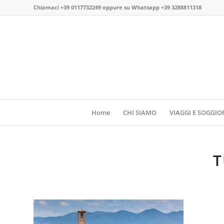
Chiamaci
+39 0117732249
oppure su
Whatsapp +39 3288811318
Home
CHI SIAMO
VIAGGI E SOGGIO
T