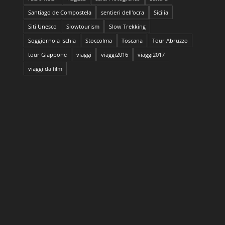
Santiago de Compostela
sentieri dell'ocra
Sicilia
Siti Unesco
Slowtourism
Slow Trekking
Soggiorno a Ischia
Stoccolma
Toscana
Tour Abruzzo
tour Giappone
viaggi
viaggi2016
viaggi2017
viaggi da film