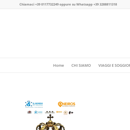
Chiamaci
+39 0117732249
oppure su
Whatsapp +39 3288811318
Home
CHI SIAMO
VIAGGI E SOGGIO