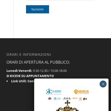
ORARI E INFORMAZIONI
ORARI DI APERTURA AL PUBBLICO:
Lunedì-Venerdì:
9.30-12.30 / 15.00-18.00
SI RICEVE SU APPUNTAMENTO
Link Utili:
Condizioni Generali
|
Privacy