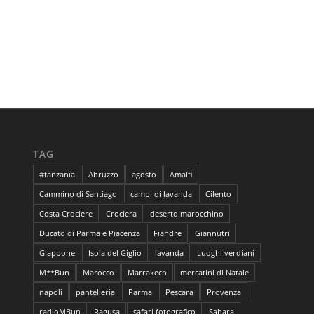
TAG
#tanzania
Abruzzo
agosto
Amalfi
Cammino di Santiago
campi di lavanda
Cilento
Costa Crociere
Crociera
deserto marocchino
Ducato di Parma e Piacenza
Fiandre
Giannutri
Giappone
Isola del Giglio
lavanda
Luoghi verdiani
M**Bun
Marocco
Marrakech
mercatini di Natale
napoli
pantelleria
Parma
Pescara
Provenza
radioMBun
Ragusa
safari fotografico
Sahara