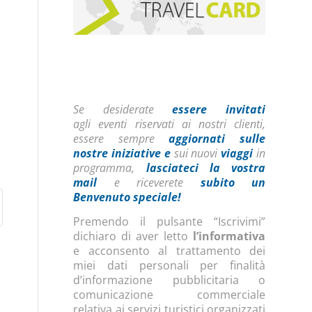
Se desiderate
essere invitati
agli eventi riservati ai nostri clienti,
essere sempre
aggiornati sulle
nostre iniziative
e
sui nuovi
viaggi
in
programma,
lasciateci la vostra
mail
e riceverete
subito un
Benvenuto speciale!
Premendo il pulsante “Iscrivimi”
dichiaro di aver letto
l’informativa
e acconsento al trattamento dei
miei dati personali per finalità
d’informazione pubblicitaria o
comunicazione commerciale
relativa ai servizi turistici organizzati