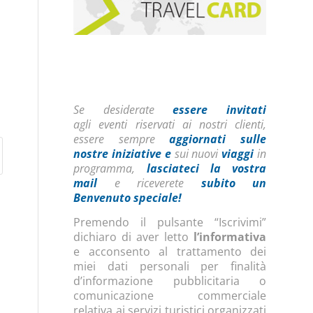
Se desiderate
essere invitati
agli eventi riservati ai nostri clienti,
essere sempre
aggiornati sulle
nostre iniziative
e
sui nuovi
viaggi
in
programma,
lasciateci la vostra
mail
e riceverete
subito un
Benvenuto speciale!
Premendo il pulsante “Iscrivimi”
dichiaro di aver letto
l’informativa
e acconsento al trattamento dei
miei dati personali per finalità
d’informazione pubblicitaria o
comunicazione commerciale
relativa ai servizi turistici organizzati