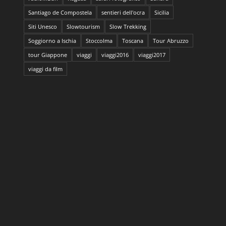
Santiago de Compostela
sentieri dell'ocra
Sicilia
Siti Unesco
Slowtourism
Slow Trekking
Soggiorno a Ischia
Stoccolma
Toscana
Tour Abruzzo
tour Giappone
viaggi
viaggi2016
viaggi2017
viaggi da film