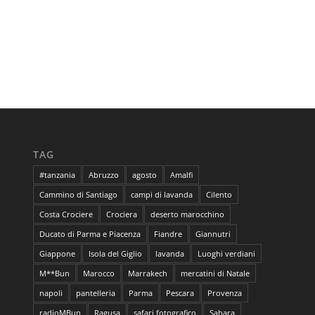
TAG
#tanzania
Abruzzo
agosto
Amalfi
Cammino di Santiago
campi di lavanda
Cilento
Costa Crociere
Crociera
deserto marocchino
Ducato di Parma e Piacenza
Fiandre
Giannutri
Giappone
Isola del Giglio
lavanda
Luoghi verdiani
M**Bun
Marocco
Marrakech
mercatini di Natale
napoli
pantelleria
Parma
Pescara
Provenza
radioMBun
Ragusa
safari fotografico
Sahara