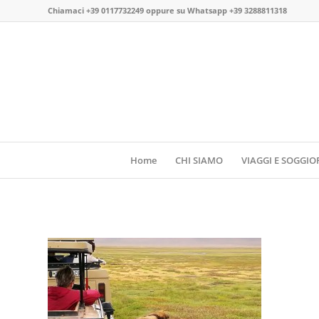
Chiamaci
+39 0117732249
oppure su
Whatsapp +39 3288811318
Home
CHI SIAMO
VIAGGI E SOGGIO