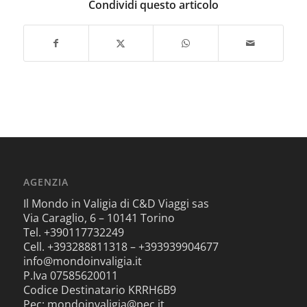
Condividi questo articolo
AGENZIA
Il Mondo in Valigia di C&D Viaggi sas
Via Caraglio, 6 – 10141 Torino
Tel. +390117732249
Cell. +393288811318 – +393939904677
info@mondoinvaligia.it
P.Iva 07585620011
Codice Destinatario KRRH6B9
Pec: mondoinvaligia@pec.it