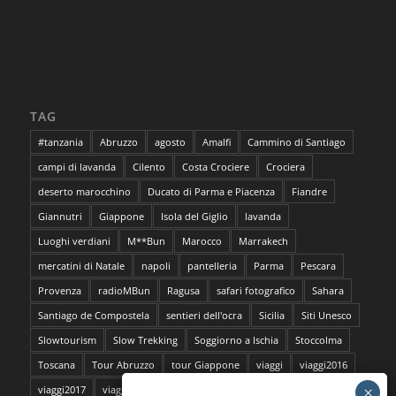
TAG
#tanzania
Abruzzo
agosto
Amalfi
Cammino di Santiago
campi di lavanda
Cilento
Costa Crociere
Crociera
deserto marocchino
Ducato di Parma e Piacenza
Fiandre
Giannutri
Giappone
Isola del Giglio
lavanda
Luoghi verdiani
M**Bun
Marocco
Marrakech
mercatini di Natale
napoli
pantelleria
Parma
Pescara
Provenza
radioMBun
Ragusa
safari fotografico
Sahara
Santiago de Compostela
sentieri dell'ocra
Sicilia
Siti Unesco
Slowtourism
Slow Trekking
Soggiorno a Ischia
Stoccolma
Toscana
Tour Abruzzo
tour Giappone
viaggi
viaggi2016
viaggi2017
viaggi da film