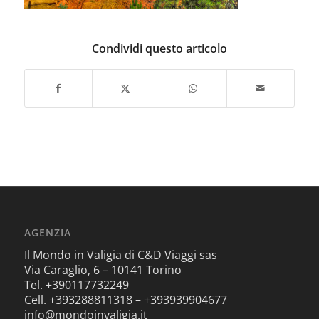
Condividi questo articolo
AGENZIA
Il Mondo in Valigia di C&D Viaggi sas
Via Caraglio, 6 – 10141 Torino
Tel. +390117732249
Cell. +393288811318 – +393939904677
info@mondoinvaligia.it