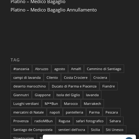
Platino – Medico Bagaglio
Platino – Medico Bagaglio Annullamento
TAG
#tanzania
Abruzzo
agosto
Amalfi
Cammino di Santiago
campi di lavanda
Cilento
Costa Crociere
Crociera
deserto marocchino
Ducato di Parma e Piacenza
Fiandre
Giannutri
Giappone
Isola del Giglio
lavanda
Luoghi verdiani
M**Bun
Marocco
Marrakech
mercatini di Natale
napoli
pantelleria
Parma
Pescara
Provenza
radioMBun
Ragusa
safari fotografico
Sahara
Santiago de Compostela
sentieri dell'ocra
Sicilia
Siti Unesco
Slowtourism
Slow Trekking
Soggiorno a Ischia
Stoccolma