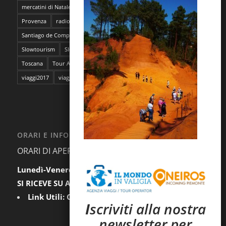
mercatini di Natale
napoli
pantelleria
Parma
Pescara
Provenza
radioMBun
Ragusa
safari fotografico
Sahara
Santiago de Compostela
sentieri dell'ocra
Sicilia
Siti Unesco
Slowtourism
Slow Trekking
Soggiorno a Ischia
Stoccolma
Toscana
Tour Abruzzo
tour Giappone
viaggi
viaggi2016
viaggi2017
viaggi da film
ORARI E INFORMAZIONI
ORARI DI APERTURA AL PUBBLICO:
Lunedì-Venerdì:
9.30-12.30 / 15.00-18.00
SI RICEVE SU APPUNTAMENTO
Link Utili:
Condizioni Generali
|
Privacy
I
scriviti alla nostra
newsletter per