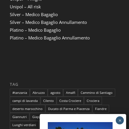
Unipol – All risk
Silver – Medico Bagaglio
Silver – Medico Bagaglio Annullamento
Platino – Medico Bagaglio
Platino – Medico Bagaglio Annullamento
TAG
#tanzania
Abruzzo
agosto
Amalfi
Cammino di Santiago
campi di lavanda
Cilento
Costa Crociere
Crociera
deserto marocchino
Ducato di Parma e Piacenza
Fiandre
Giannutri
Giappone
Isola del Giglio
lavanda
Luoghi verdiani
M**Bun
Marocco
Marrakech