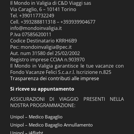
Il Mondo in Valigia di C&D Viaggi sas
Via Caraglio, 6 – 10141 Torino
Tel. +390117732249
Cell. +393288811318 – +393939904677
info@mondoinvaligia.it
P.Iva 07585620011
Codice Destinatario KRRH6B9
Pec: mondoinvaligia@pec.it
Aut. num 31580 del 25/02/2002
Registro imprese CCIAA n.903970
Il Mondo in Valigia garantisce le tue vacanze con
Fondo Vacanze Felici S.c.a.r.l. Iscrizione n.825
Trasparenza dei contributi alle imprese
Si riceve su appuntamento
ASSICURAZIONI DI VIAGGIO PRESENTI NELLA
NOSTRA PROGRAMMAZIONE:
Unipol – Medico Bagaglio
Unipol – Medico Bagaglio Annullamento
Unipol – i4flight