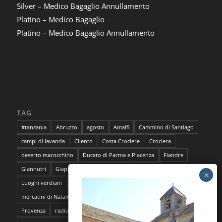
Silver – Medico Bagaglio Annullamento
Platino – Medico Bagaglio
Platino – Medico Bagaglio Annullamento
TAG
#tanzania
Abruzzo
agosto
Amalfi
Cammino di Santiago
campi di lavanda
Cilento
Costa Crociere
Crociera
deserto marocchino
Ducato di Parma e Piacenza
Fiandre
Giannutri
Giappone
Isola del Giglio
lavanda
Luoghi verdiani
M**Bun
Marocco
Marrakech
mercatini di Natale
napoli
pantelleria
Parma
Pescara
Provenza
radioMBun
Ragusa
safari fotografico
Sahara