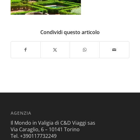
Condividi questo articolo
AGENZIA
Il Mondo in Valigia di C&D Viaggi sas
Via Caraglio, 6 – 10141 Torino
Tel. +390117732249