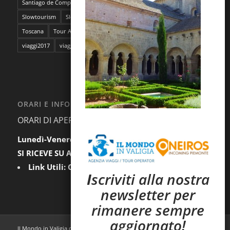
Santiago de Compostela
sentieri dell'ocra
Sicilia
Siti Unesco
Slowtourism
Slow Trekking
Soggiorno a Ischia
Stoccolma
Toscana
Tour Abruzzo
tour Giappone
viaggi
viaggi2016
viaggi2017
viaggi da film
ORARI E INFORMAZIONI
ORARI DI APERTURA AL PUBBLICO:
Lunedì-Venerdì:
9.30-12.30 / 15.00-18.00
SI RICEVE SU APPUNTAMENTO
Link Utili:
Condizioni Generali
|
Privacy
I
scriviti alla nostra
newsletter per
rimanere sempre
aggiornato!
Il Mondo in Valigia di C&D Viaggi sas - P.iva: 07585620011 |
Condizioni